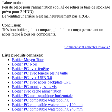
J'aime moins:
Peu de place pour l'alimentation (obligé de retirer la baie de stockage
prévu pour 2 HDD).
Le ventilateur arrière n'est malheureusement pas aRGB.
Conclusion:
Très bon boîtier, joli et compact, plutôt bien conçu permettant un
accès facile à tous les composants.
Comment sont collectés les avis ?
Liste produits connexes:
Boitier Moyen Tour
Boitier PC Noir
Boitier PC avec fenêtre
Boitier PC avec fenêtre pleine taille
Boitier PC avec USB 3.0
Boitier PC avec accès backplate CPU
Boitier PC montage sans vis
Boitier avec cache alimentation
Boitier PC carte graphique horizontale
Boitier PC compatible watercooling
Boitier PC compatible watercooling 120 mm
Boitier PC compatible watercooling 240 mm