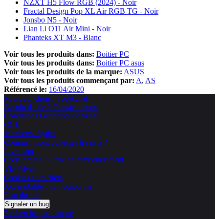
NZXT H5 Flow RGB (2024) - Noir
Fractal Design Pop XL Air RGB TG - Noir
Jonsbo N5 - Noir
Lian Li O11 Air Mini - Noir
Phanteks XT M3 - Blanc
Voir tous les produits dans:
Boitier PC
Voir tous les produits dans:
Boitier PC asus
Voir tous les produits de la marque:
ASUS
Voir tous les produits commençant par:
A
AS
Référencé le:
16/04/2020
Pourquoi choisir TopAchat
Besoin d'aide ? Contacte nous
Conditions Générales de vente
CGU
Mentions légales
Comment sont collectés les avis ?
Livraison
Code promo / Offre de remboursement
Vie Privée
Cookies et trackers
Accessibilité : non conforme
Plan du site
Signaler un bug
Recherche par marque