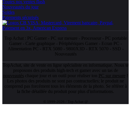
Toutes nos ventes flash
Nouveautés du jour
Soldes
Paiements sécurisés
Top Achat :
PC Gamer
-
PC sur mesure
-
Processeur
-
PC portable
Gamer
-
Carte graphique
-
Périphériques Gamer
-
Ecran PC
-
Alimentation PC
-
RTX 5080
-
9800X3D
-
RTX 5070
-
SSD
-
Nouveautés
TopAchat, site de vente en ligne spécialiste en informatique. Nous te
proposons des produits high-tech et gamer avec un tas de
nouveautés
chaque jour et un outil pour réaliser ton
PC sur mesure
!
Les photos des produits ne sont pas contractuelles; le produit ne
comprend pas forcément tous les éléments de la photo. Se référer à
la fiche détaillée du produit pour plus d'informations.
© 1999-2026 / Top Achat @