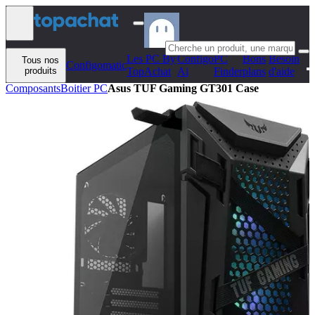
Aller au contenu
Les PC By
Configo
PC
Bons
Besoin
Tous nos
Configomatic
produits
TopAchat
Ai
Finder
plans
d'aide
Composants
Boitier PC
Asus TUF Gaming GT301 Case