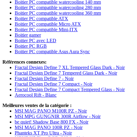
Boitier PC compatible watercooling 140 mm
Boitier PC compatible watercooling 280 mm
Boitier PC compatible watercooling 360 mm
Boitier PC compatible ATX
Boitier PC compatible Micro ATX
Boitier PC compatible Mini-ITX
Boitier gamer
Boitier PC avec LED
Boitier PC RGB
Boitier PC compatible Asus Aura Sync
Références connexes:
Fractal Design Define 7 XL Tempered Glass Dark - Noir
Fractal Design Define 7 Tempered Glass Dark - Noir
Fractal Design Define 7 - Noir
Fractal Design Define 7 Compact - Noir
Fractal Design Define 7 Compact Tempered Glass - Noir
Aerocool Rift - Blanc
Meilleures ventes de la catégorie :
MSI MAG PANO M100R PZ - Noir
MSI MPG GUNGNIR 300R Airflow - Noir
be quiet! Shadow Base 800 FX - Noir
MSI MAG PANO 100R PZ - Noir
Phanteks XT Pro Ultra - Noir