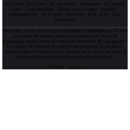
Top Achat :
PC Gamer
-
PC sur mesure
-
Processeur
-
PC portable
Gamer
-
Carte graphique
-
Périphériques Gamer
-
Ecran PC
-
Alimentation PC
-
RTX 5080
-
9800X3D
-
RTX 5070
-
SSD
-
Nouveautés
TopAchat, site de vente en ligne spécialiste en informatique. Nous te
proposons des produits high-tech et gamer avec un tas de
nouveautés
chaque jour et un outil pour réaliser ton
PC sur mesure
!
Les photos des produits ne sont pas contractuelles; le produit ne
comprend pas forcément tous les éléments de la photo. Se référer à
la fiche détaillée du produit pour plus d'informations.
© 1999-2026 / Top Achat @