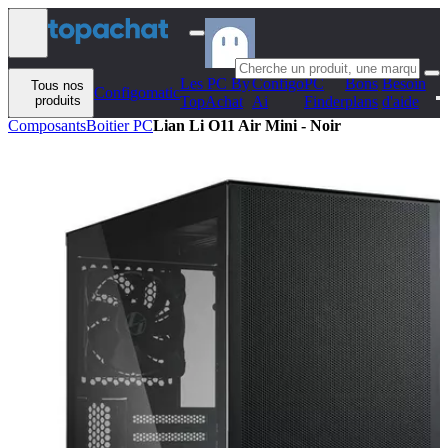
Aller au contenu
Les PC By
Configo
PC
Bons
Besoin
Tous nos
Configomatic
produits
TopAchat
Ai
Finder
plans
d'aide
Composants
Boitier PC
Lian Li O11 Air Mini - Noir