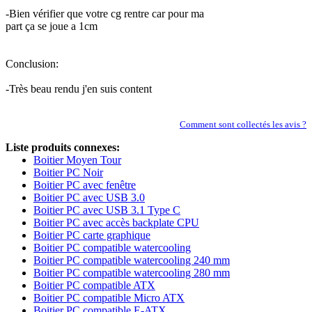
-Bien vérifier que votre cg rentre car pour ma
part ça se joue a 1cm
Conclusion:
-Très beau rendu j'en suis content
Comment sont collectés les avis ?
Liste produits connexes:
Boitier Moyen Tour
Boitier PC Noir
Boitier PC avec fenêtre
Boitier PC avec USB 3.0
Boitier PC avec USB 3.1 Type C
Boitier PC avec accès backplate CPU
Boitier PC carte graphique
Boitier PC compatible watercooling
Boitier PC compatible watercooling 240 mm
Boitier PC compatible watercooling 280 mm
Boitier PC compatible ATX
Boitier PC compatible Micro ATX
Boitier PC compatible E-ATX