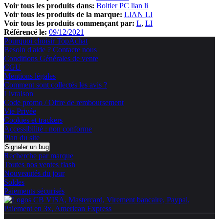
Voir tous les produits dans:
Boitier PC lian li
Voir tous les produits de la marque:
LIAN LI
Voir tous les produits commençant par:
L
LI
Référencé le:
09/12/2021
Pourquoi choisir TopAchat
Besoin d'aide ? Contacte nous
Conditions Générales de vente
CGU
Mentions légales
Comment sont collectés les avis ?
Livraison
Code promo / Offre de remboursement
Vie Privée
Cookies et trackers
Accessibilité : non conforme
Plan du site
Signaler un bug
Recherche par marque
Toutes nos ventes flash
Nouveautés du jour
Soldes
Paiements sécurisés