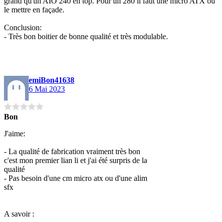
grand qu'un AIO 240 en top. Pour un 280 il faut une micro ATX ou
le mettre en façade.
Conclusion:
- Très bon boitier de bonne qualité et très modulable.
emiBon41638
6 Mai 2023
Bon
J'aime:
- La qualité de fabrication vraiment très bon
c'est mon premier lian li et j'ai été surpris de la
qualité
- Pas besoin d'une cm micro atx ou d'une alim
sfx
A savoir :