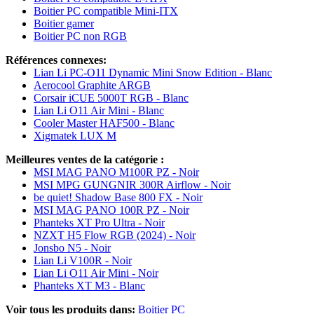
Boitier PC compatible Mini-ITX
Boitier gamer
Boitier PC non RGB
Références connexes:
Lian Li PC-O11 Dynamic Mini Snow Edition - Blanc
Aerocool Graphite ARGB
Corsair iCUE 5000T RGB - Blanc
Lian Li O11 Air Mini - Blanc
Cooler Master HAF500 - Blanc
Xigmatek LUX M
Meilleures ventes de la catégorie :
MSI MAG PANO M100R PZ - Noir
MSI MPG GUNGNIR 300R Airflow - Noir
be quiet! Shadow Base 800 FX - Noir
MSI MAG PANO 100R PZ - Noir
Phanteks XT Pro Ultra - Noir
NZXT H5 Flow RGB (2024) - Noir
Jonsbo N5 - Noir
Lian Li V100R - Noir
Lian Li O11 Air Mini - Noir
Phanteks XT M3 - Blanc
Voir tous les produits dans:
Boitier PC