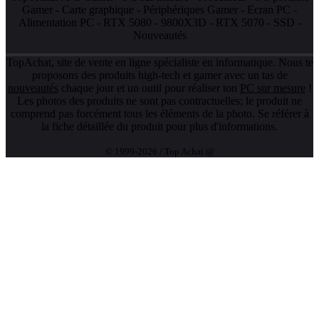
Gamer
-
Carte graphique
-
Périphériques Gamer
-
Ecran PC
-
Alimentation PC
-
RTX 5080
-
9800X3D
-
RTX 5070
-
SSD
-
Nouveautés
TopAchat, site de vente en ligne spécialiste en informatique. Nous te
proposons des produits high-tech et gamer avec un tas de
nouveautés
chaque jour et un outil pour réaliser ton
PC sur mesure
!
Les photos des produits ne sont pas contractuelles; le produit ne
comprend pas forcément tous les éléments de la photo. Se référer à
la fiche détaillée du produit pour plus d'informations.
© 1999-2026 / Top Achat @