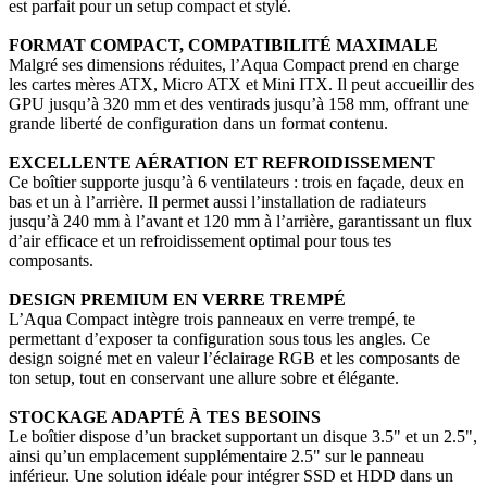
est parfait pour un setup compact et stylé.
FORMAT COMPACT, COMPATIBILITÉ MAXIMALE
Malgré ses dimensions réduites, l’Aqua Compact prend en charge
les cartes mères ATX, Micro ATX et Mini ITX. Il peut accueillir des
GPU jusqu’à 320 mm et des ventirads jusqu’à 158 mm, offrant une
grande liberté de configuration dans un format contenu.
EXCELLENTE AÉRATION ET REFROIDISSEMENT
Ce boîtier supporte jusqu’à 6 ventilateurs : trois en façade, deux en
bas et un à l’arrière. Il permet aussi l’installation de radiateurs
jusqu’à 240 mm à l’avant et 120 mm à l’arrière, garantissant un flux
d’air efficace et un refroidissement optimal pour tous tes
composants.
DESIGN PREMIUM EN VERRE TREMPÉ
L’Aqua Compact intègre trois panneaux en verre trempé, te
permettant d’exposer ta configuration sous tous les angles. Ce
design soigné met en valeur l’éclairage RGB et les composants de
ton setup, tout en conservant une allure sobre et élégante.
STOCKAGE ADAPTÉ À TES BESOINS
Le boîtier dispose d’un bracket supportant un disque 3.5" et un 2.5",
ainsi qu’un emplacement supplémentaire 2.5" sur le panneau
inférieur. Une solution idéale pour intégrer SSD et HDD dans un