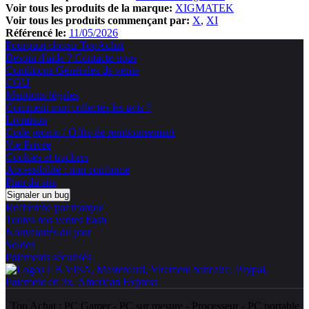
Voir tous les produits de la marque:
XIGMATEK
Voir tous les produits commençant par:
X
XI
Référencé le:
11/05/2026
Pourquoi choisir TopAchat
Besoin d'aide ? Contacte nous
Conditions Générales de vente
CGU
Mentions légales
Comment sont collectés les avis ?
Livraison
Code promo / Offre de remboursement
Vie Privée
Cookies et trackers
Accessibilité : non conforme
Plan du site
Signaler un bug
Recherche par marque
Toutes nos ventes flash
Nouveautés du jour
Soldes
Paiements sécurisés
Top Achat :
PC Gamer
-
PC sur mesure
-
Processeur
-
PC portable