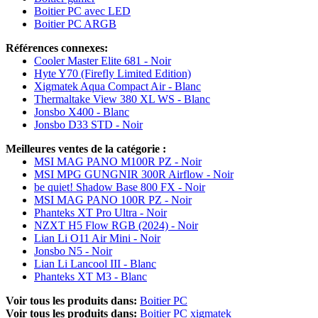
Boitier PC avec LED
Boitier PC ARGB
Références connexes:
Cooler Master Elite 681 - Noir
Hyte Y70 (Firefly Limited Edition)
Xigmatek Aqua Compact Air - Blanc
Thermaltake View 380 XL WS - Blanc
Jonsbo X400 - Blanc
Jonsbo D33 STD - Noir
Meilleures ventes de la catégorie :
MSI MAG PANO M100R PZ - Noir
MSI MPG GUNGNIR 300R Airflow - Noir
be quiet! Shadow Base 800 FX - Noir
MSI MAG PANO 100R PZ - Noir
Phanteks XT Pro Ultra - Noir
NZXT H5 Flow RGB (2024) - Noir
Lian Li O11 Air Mini - Noir
Jonsbo N5 - Noir
Lian Li Lancool III - Blanc
Phanteks XT M3 - Blanc
Voir tous les produits dans:
Boitier PC
Voir tous les produits dans:
Boitier PC xigmatek