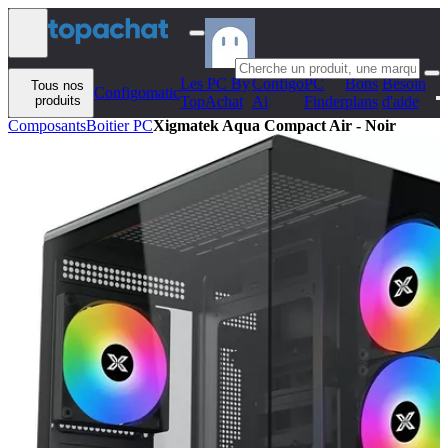
Aller au contenu
Les PC By
Configo
PC
Bons
Besoin
Tous nos
Configomatic
produits
TopAchat
Ai
Finder
plans
d'aide
Composants
Boitier PC
Xigmatek Aqua Compact Air - Noir