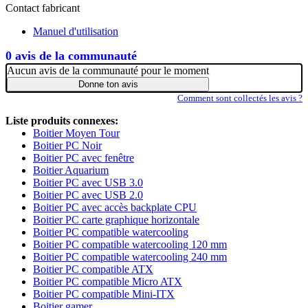
Contact fabricant
Manuel d'utilisation
0 avis de la communauté
Aucun avis de la communauté pour le moment
Donne ton avis
Comment sont collectés les avis ?
Liste produits connexes:
Boitier Moyen Tour
Boitier PC Noir
Boitier PC avec fenêtre
Boitier Aquarium
Boitier PC avec USB 3.0
Boitier PC avec USB 2.0
Boitier PC avec accès backplate CPU
Boitier PC carte graphique horizontale
Boitier PC compatible watercooling
Boitier PC compatible watercooling 120 mm
Boitier PC compatible watercooling 240 mm
Boitier PC compatible ATX
Boitier PC compatible Micro ATX
Boitier PC compatible Mini-ITX
Boitier gamer