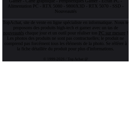
Gamer
-
Carte graphique
-
Périphériques Gamer
-
Ecran PC
-
Alimentation PC
-
RTX 5080
-
9800X3D
-
RTX 5070
-
SSD
-
Nouveautés
TopAchat, site de vente en ligne spécialiste en informatique. Nous te
proposons des produits high-tech et gamer avec un tas de
nouveautés
chaque jour et un outil pour réaliser ton
PC sur mesure
!
Les photos des produits ne sont pas contractuelles; le produit ne
comprend pas forcément tous les éléments de la photo. Se référer à
la fiche détaillée du produit pour plus d'informations.
© 1999-2026 / Top Achat @