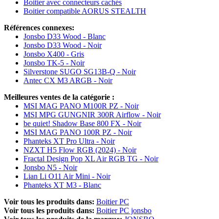
Boitier avec connecteurs cachés
Boitier compatible AORUS STEALTH
Références connexes:
Jonsbo D33 Wood - Blanc
Jonsbo D33 Wood - Noir
Jonsbo X400 - Gris
Jonsbo TK-5 - Noir
Silverstone SUGO SG13B-Q - Noir
Antec CX M3 ARGB - Noir
Meilleures ventes de la catégorie :
MSI MAG PANO M100R PZ - Noir
MSI MPG GUNGNIR 300R Airflow - Noir
be quiet! Shadow Base 800 FX - Noir
MSI MAG PANO 100R PZ - Noir
Phanteks XT Pro Ultra - Noir
NZXT H5 Flow RGB (2024) - Noir
Fractal Design Pop XL Air RGB TG - Noir
Jonsbo N5 - Noir
Lian Li O11 Air Mini - Noir
Phanteks XT M3 - Blanc
Voir tous les produits dans:
Boitier PC
Voir tous les produits dans:
Boitier PC jonsbo