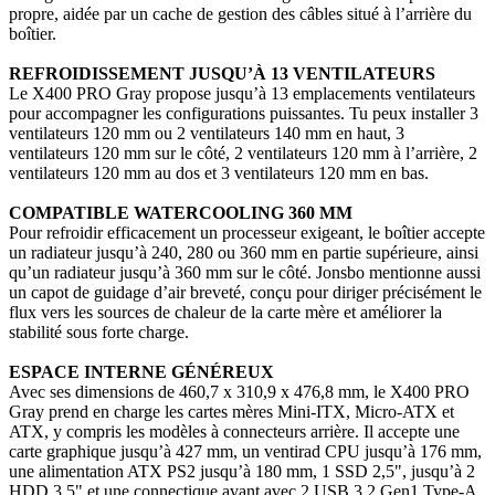
propre, aidée par un cache de gestion des câbles situé à l’arrière du
boîtier.
REFROIDISSEMENT JUSQU’À 13 VENTILATEURS
Le X400 PRO Gray propose jusqu’à 13 emplacements ventilateurs
pour accompagner les configurations puissantes. Tu peux installer 3
ventilateurs 120 mm ou 2 ventilateurs 140 mm en haut, 3
ventilateurs 120 mm sur le côté, 2 ventilateurs 120 mm à l’arrière, 2
ventilateurs 120 mm au dos et 3 ventilateurs 120 mm en bas.
COMPATIBLE WATERCOOLING 360 MM
Pour refroidir efficacement un processeur exigeant, le boîtier accepte
un radiateur jusqu’à 240, 280 ou 360 mm en partie supérieure, ainsi
qu’un radiateur jusqu’à 360 mm sur le côté. Jonsbo mentionne aussi
un capot de guidage d’air breveté, conçu pour diriger précisément le
flux vers les sources de chaleur de la carte mère et améliorer la
stabilité sous forte charge.
ESPACE INTERNE GÉNÉREUX
Avec ses dimensions de 460,7 x 310,9 x 476,8 mm, le X400 PRO
Gray prend en charge les cartes mères Mini-ITX, Micro-ATX et
ATX, y compris les modèles à connecteurs arrière. Il accepte une
carte graphique jusqu’à 427 mm, un ventirad CPU jusqu’à 176 mm,
une alimentation ATX PS2 jusqu’à 180 mm, 1 SSD 2,5", jusqu’à 2
HDD 3,5" et une connectique avant avec 2 USB 3.2 Gen1 Type-A,