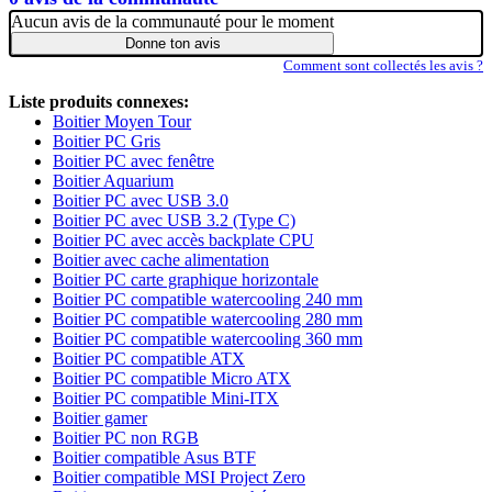
Aucun avis de la communauté pour le moment
Donne ton avis
Comment sont collectés les avis ?
Liste produits connexes:
Boitier Moyen Tour
Boitier PC Gris
Boitier PC avec fenêtre
Boitier Aquarium
Boitier PC avec USB 3.0
Boitier PC avec USB 3.2 (Type C)
Boitier PC avec accès backplate CPU
Boitier avec cache alimentation
Boitier PC carte graphique horizontale
Boitier PC compatible watercooling 240 mm
Boitier PC compatible watercooling 280 mm
Boitier PC compatible watercooling 360 mm
Boitier PC compatible ATX
Boitier PC compatible Micro ATX
Boitier PC compatible Mini-ITX
Boitier gamer
Boitier PC non RGB
Boitier compatible Asus BTF
Boitier compatible MSI Project Zero