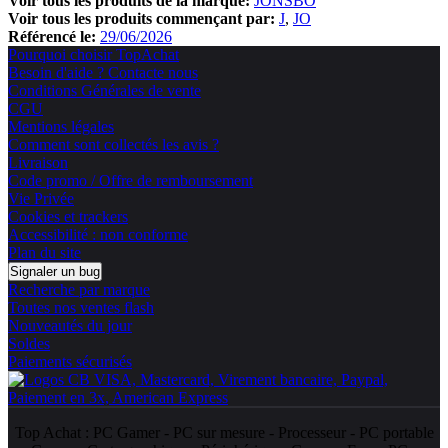
Voir tous les produits de la marque:
JONSBO
Voir tous les produits commençant par:
J
JO
Référencé le:
29/06/2026
Pourquoi choisir TopAchat
Besoin d'aide ? Contacte nous
Conditions Générales de vente
CGU
Mentions légales
Comment sont collectés les avis ?
Livraison
Code promo / Offre de remboursement
Vie Privée
Cookies et trackers
Accessibilité : non conforme
Plan du site
Signaler un bug
Recherche par marque
Toutes nos ventes flash
Nouveautés du jour
Soldes
Paiements sécurisés
Top Achat :
PC Gamer
-
PC sur mesure
-
Processeur
-
PC portable