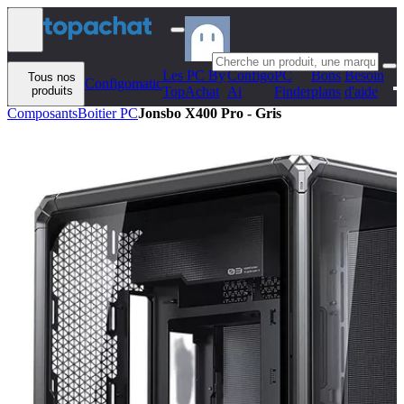
Aller au contenu
Les PC By
Configo
PC
Bons
Besoin
Tous nos
Configomatic
produits
TopAchat
Ai
Finder
plans
d'aide
Composants
Boitier PC
Jonsbo X400 Pro - Gris