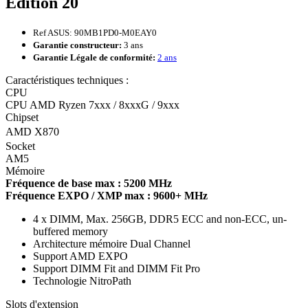
Edition 20
Ref ASUS: 90MB1PD0-M0EAY0
Garantie constructeur:
3 ans
Garantie Légale de conformité:
2 ans
Caractéristiques techniques :
CPU
CPU AMD Ryzen 7xxx / 8xxxG / 9xxx
Chipset
AMD X870
Socket
AM5
Mémoire
Fréquence de base max : 5200 MHz
Fréquence EXPO / XMP max : 9600+ MHz
4 x DIMM, Max. 256GB, DDR5 ECC and non-ECC, un-
buffered memory
Architecture mémoire Dual Channel
Support AMD EXPO
Support DIMM Fit and DIMM Fit Pro
Technologie NitroPath
Slots d'extension