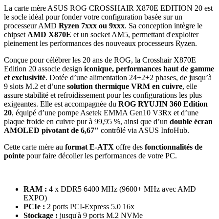
La carte mère ASUS ROG CROSSHAIR X870E EDITION 20 est
le socle idéal pour fonder votre configuration basée sur un
processeur AMD
Ryzen 7xxx ou 9xxx
. Sa conception intègre le
chipset
AMD X870E
et un socket AM5, permettant d'exploiter
pleinement les performances des nouveaux processeurs Ryzen.
Conçue pour célébrer les 20 ans de ROG, la Crosshair X870E
Edition 20 associe design
iconique, performances haut de gamme
et exclusivité
. Dotée d’une alimentation 24+2+2 phases, de jusqu’à
9 slots M.2 et d’une
solution thermique VRM en cuivre
, elle
assure stabilité et refroidissement pour les configurations les plus
exigeantes. Elle est accompagnée du
ROG RYUJIN 360 Edition
20
, équipé d’une pompe Asetek EMMA Gen10 V3Rx et d’une
plaque froide en cuivre pur à 99,95 %, ainsi que d’un
double écran
AMOLED pivotant de 6,67"
contrôlé via ASUS InfoHub.
Cette carte mère au
format E-ATX
offre des
fonctionnalités de
pointe
pour faire décoller les performances de votre PC.
RAM :
4 x DDR5 6400 MHz (9600+ MHz avec AMD
EXPO)
PCIe :
2 ports PCI-Express 5.0 16x
Stockage :
jusqu'à 9 ports M.2 NVMe