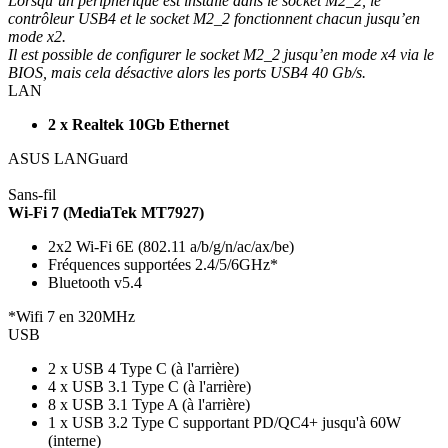
Lorsqu’un périphérique est installé dans le socket M2_2, le
contrôleur USB4 et le socket M2_2 fonctionnent chacun jusqu’en
mode x2.
Il est possible de configurer le socket M2_2 jusqu’en mode x4 via le
BIOS, mais cela désactive alors les ports USB4 40 Gb/s.
LAN
2 x Realtek 10Gb Ethernet
ASUS LANGuard
Sans-fil
Wi-Fi 7 (MediaTek MT7927)
2x2 Wi-Fi 6E (802.11 a/b/g/n/ac/ax/be)
Fréquences supportées 2.4/5/6GHz*
Bluetooth v5.4
*Wifi 7 en 320MHz
USB
2 x USB 4 Type C (à l'arrière)
4 x USB 3.1 Type C (à l'arrière)
8 x USB 3.1 Type A (à l'arrière)
1 x USB 3.2 Type C supportant PD/QC4+ jusqu'à 60W
(interne)