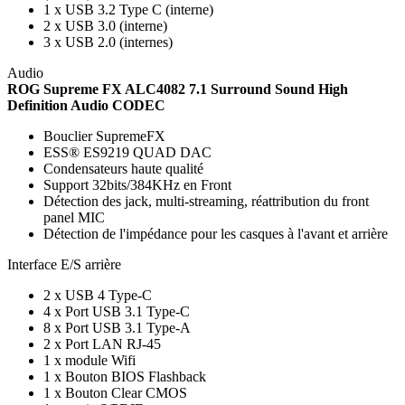
1 x USB 3.2 Type C (interne)
2 x USB 3.0 (interne)
3 x USB 2.0 (internes)
Audio
ROG Supreme FX ALC4082 7.1 Surround Sound High
Definition Audio CODEC
Bouclier SupremeFX
ESS® ES9219 QUAD DAC
Condensateurs haute qualité
Support 32bits/384KHz en Front
Détection des jack, multi-streaming, réattribution du front
panel MIC
Détection de l'impédance pour les casques à l'avant et arrière
Interface E/S arrière
2 x USB 4 Type-C
4 x Port USB 3.1 Type-C
8 x Port USB 3.1 Type-A
2 x Port LAN RJ-45
1 x module Wifi
1 x Bouton BIOS Flashback
1 x Bouton Clear CMOS