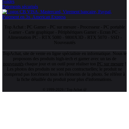
Soldes
Paiements sécurisés
Top Achat :
PC Gamer
-
PC sur mesure
-
Processeur
-
PC portable
Gamer
-
Carte graphique
-
Périphériques Gamer
-
Ecran PC
-
Alimentation PC
-
RTX 5080
-
9800X3D
-
RTX 5070
-
SSD
-
Nouveautés
TopAchat, site de vente en ligne spécialiste en informatique. Nous te
proposons des produits high-tech et gamer avec un tas de
nouveautés
chaque jour et un outil pour réaliser ton
PC sur mesure
!
Les photos des produits ne sont pas contractuelles; le produit ne
comprend pas forcément tous les éléments de la photo. Se référer à
la fiche détaillée du produit pour plus d'informations.
© 1999-2026 / Top Achat @