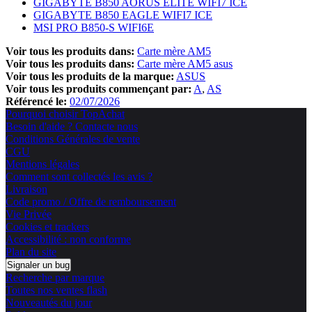
GIGABYTE B850 AORUS ELITE WIFI7 ICE
GIGABYTE B850 EAGLE WIFI7 ICE
MSI PRO B850-S WIFI6E
Voir tous les produits dans:
Carte mère AM5
Voir tous les produits dans:
Carte mère AM5 asus
Voir tous les produits de la marque:
ASUS
Voir tous les produits commençant par:
A
AS
Référencé le:
02/07/2026
Pourquoi choisir TopAchat
Besoin d'aide ? Contacte nous
Conditions Générales de vente
CGU
Mentions légales
Comment sont collectés les avis ?
Livraison
Code promo / Offre de remboursement
Vie Privée
Cookies et trackers
Accessibilité : non conforme
Plan du site
Signaler un bug
Recherche par marque
Toutes nos ventes flash
Nouveautés du jour