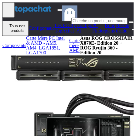
Aller au contenu
Les PC By
Configo
PC
Bons
Besoin
Tous nos
Configomatic
produits
TopAchat
Ai
Finder
plans
d'aide
Carte Mère PC Intel
Asus ROG CROSSHAIR
Carte
& AMD - AM5,
X870E- Edition 20 +
Composants
mère
AM4, LGA1851,
ROG Ryujin 360 -
AM5
LGA1700
Edition 20