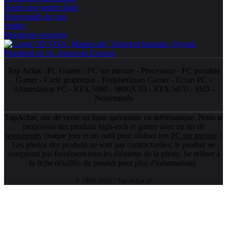
Toutes nos ventes flash
Nouveautés du jour
Soldes
Paiements sécurisés
Top Achat :
PC Gamer
-
PC sur mesure
-
Processeur
-
PC portable
Gamer
-
Carte graphique
-
Périphériques Gamer
-
Ecran PC
-
Alimentation PC
-
RTX 5080
-
9800X3D
-
RTX 5070
-
SSD
-
Nouveautés
TopAchat, site de vente en ligne spécialiste en informatique. Nous te
proposons des produits high-tech et gamer avec un tas de
nouveautés
chaque jour et un outil pour réaliser ton
PC sur mesure
!
Les photos des produits ne sont pas contractuelles; le produit ne
comprend pas forcément tous les éléments de la photo. Se référer à
la fiche détaillée du produit pour plus d'informations.
© 1999-2026 / Top Achat @