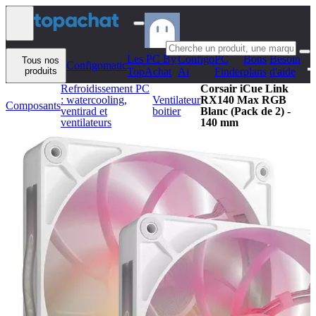
Aller au contenu
Les PC By
Configo
PC
Bons
Besoin
Tous nos
Configomatic
produits
TopAchat
Ai
Finder
plans
d'aide
Refroidissement PC
Corsair iCue Link
: watercooling,
Ventilateur
RX140 Max RGB
Composants
ventirad et
boitier
Blanc (Pack de 2) -
ventilateurs
140 mm