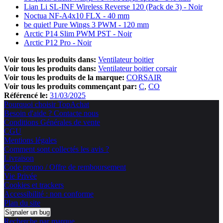
Lian Li SL-INF Wireless Reverse 120 (Pack de 3) - Noir
Noctua NF-A4x10 FLX - 40 mm
be quiet! Pure Wings 3 PWM - 120 mm
Arctic P14 Slim PWM PST - Noir
Arctic P12 Pro - Noir
Voir tous les produits dans:
Ventilateur boitier
Voir tous les produits dans:
Ventilateur boitier corsair
Voir tous les produits de la marque:
CORSAIR
Voir tous les produits commençant par:
C
CO
Référencé le:
31/03/2025
Pourquoi choisir TopAchat
Besoin d'aide ? Contacte nous
Conditions Générales de vente
CGU
Mentions légales
Comment sont collectés les avis ?
Livraison
Code promo / Offre de remboursement
Vie Privée
Cookies et trackers
Accessibilité : non conforme
Plan du site
Signaler un bug
Recherche par marque