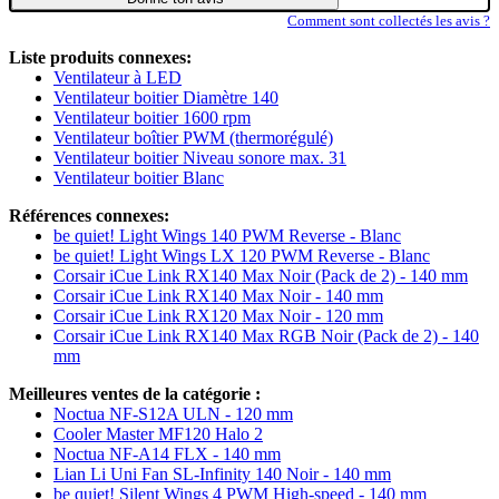
Comment sont collectés les avis ?
Liste produits connexes:
Ventilateur à LED
Ventilateur boitier Diamètre 140
Ventilateur boitier 1600 rpm
Ventilateur boîtier PWM (thermorégulé)
Ventilateur boitier Niveau sonore max. 31
Ventilateur boitier Blanc
Références connexes:
be quiet! Light Wings 140 PWM Reverse - Blanc
be quiet! Light Wings LX 120 PWM Reverse - Blanc
Corsair iCue Link RX140 Max Noir (Pack de 2) - 140 mm
Corsair iCue Link RX140 Max Noir - 140 mm
Corsair iCue Link RX120 Max Noir - 120 mm
Corsair iCue Link RX140 Max RGB Noir (Pack de 2) - 140
mm
Meilleures ventes de la catégorie :
Noctua NF-S12A ULN - 120 mm
Cooler Master MF120 Halo 2
Noctua NF-A14 FLX - 140 mm
Lian Li Uni Fan SL-Infinity 140 Noir - 140 mm
be quiet! Silent Wings 4 PWM High-speed - 140 mm