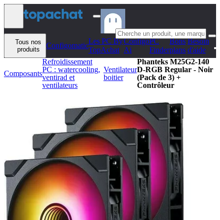
Aller au contenu
Les PC By
Configo
PC
Bons
Besoin
Tous nos
Configomatic
produits
TopAchat
Ai
Finder
plans
d'aide
Refroidissement
Phanteks M25G2-140
PC : watercooling,
Ventilateur
D-RGB Regular - Noir
Composants
ventirad et
boitier
(Pack de 3) +
ventilateurs
Contrôleur