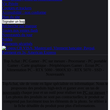
Vie Privée
Cookies et trackers
Accessibilité : non conforme
Plan du site
Signaler un bug
Recherche par marque
Toutes nos ventes flash
Nouveautés du jour
Soldes
Paiements sécurisés
Top Achat :
PC Gamer
-
PC sur mesure
-
Processeur
-
PC portable
Gamer
-
Carte graphique
-
Périphériques Gamer
-
Ecran PC
-
Alimentation PC
-
RTX 5080
-
9800X3D
-
RTX 5070
-
SSD
-
Nouveautés
TopAchat, site de vente en ligne spécialiste en informatique. Nous te
proposons des produits high-tech et gamer avec un tas de
nouveautés
chaque jour et un outil pour réaliser ton
PC sur mesure
!
Les photos des produits ne sont pas contractuelles; le produit ne
comprend pas forcément tous les éléments de la photo. Se référer à
la fiche détaillée du produit pour plus d'informations.