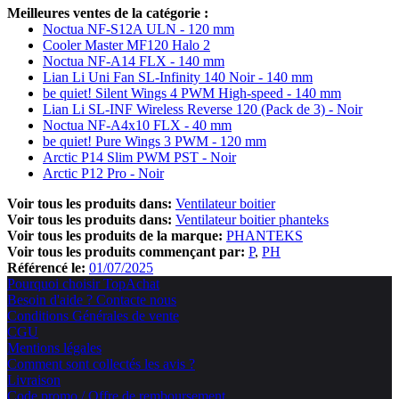
Meilleures ventes de la catégorie :
Noctua NF-S12A ULN - 120 mm
Cooler Master MF120 Halo 2
Noctua NF-A14 FLX - 140 mm
Lian Li Uni Fan SL-Infinity 140 Noir - 140 mm
be quiet! Silent Wings 4 PWM High-speed - 140 mm
Lian Li SL-INF Wireless Reverse 120 (Pack de 3) - Noir
Noctua NF-A4x10 FLX - 40 mm
be quiet! Pure Wings 3 PWM - 120 mm
Arctic P14 Slim PWM PST - Noir
Arctic P12 Pro - Noir
Voir tous les produits dans:
Ventilateur boitier
Voir tous les produits dans:
Ventilateur boitier phanteks
Voir tous les produits de la marque:
PHANTEKS
Voir tous les produits commençant par:
P
PH
Référencé le:
01/07/2025
Pourquoi choisir TopAchat
Besoin d'aide ? Contacte nous
Conditions Générales de vente
CGU
Mentions légales
Comment sont collectés les avis ?
Livraison
Code promo / Offre de remboursement