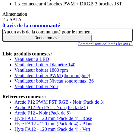
1 x connecteur 4 broches PWM + DRGB 3 broches JST
Alimentation
2 x SATA
0 avis de la communauté
Aucun avis de la communauté pour le moment
Donne ton avis
Comment sont collectés les avis ?
Liste produits connexes:
Ventilateur à LED
Ventilateur boitier Diamètre 140
Ventilateur boitier 1800 rpm
Ventilateur boîtier PWM (thermorégulé)
Ventilateur boitier Niveau sonore max. 36
Ventilateur boitier Noir
Références connexes:
Arctic P12 PWM PST RGB - Noir (Pack de 3)
Arctic P12 Pro PST - Noir (Pack de 5)
Arctic F12 - Noir (Pack de 5)
Hyte FA12 - 120 mm (Pack de 4) - Rose
Hyte FA12 - 120 mm (Pack de 4) - Blanc
Hyte FA12 - 120 mm (Pack de 4) - Vert