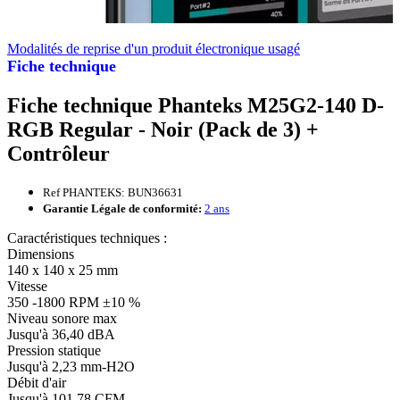
Modalités de reprise d'un produit électronique usagé
Fiche technique
Fiche technique Phanteks M25G2-140 D-
RGB Regular - Noir (Pack de 3) +
Contrôleur
Ref PHANTEKS: BUN36631
Garantie Légale de conformité:
2 ans
Caractéristiques techniques :
Dimensions
140 x 140 x 25 mm
Vitesse
350 -1800 RPM ±10 %
Niveau sonore max
Jusqu'à 36,40 dBA
Pression statique
Jusqu'à 2,23 mm-H2O
Débit d'air
Jusqu'à 101,78 CFM