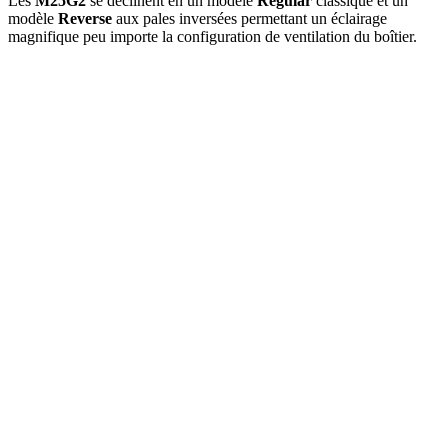
Les
M25G2
se déclinent en un modèle
Regular
classique et un
modèle
Reverse
aux pales inversées permettant un éclairage
magnifique peu importe la configuration de ventilation du boîtier.