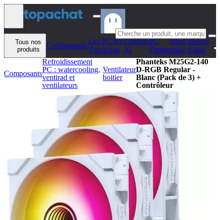
Aller au contenu
Les PC By
Configo
PC
Bons
Besoin
Tous nos
Configomatic
produits
TopAchat
Ai
Finder
plans
d'aide
Refroidissement
Phanteks M25G2-140
PC : watercooling,
Ventilateur
D-RGB Regular -
Composants
ventirad et
boitier
Blanc (Pack de 3) +
ventilateurs
Contrôleur