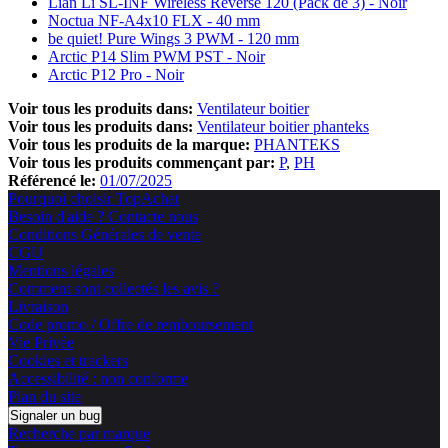
Lian Li SL-INF Wireless Reverse 120 (Pack de 3) - Noir
Noctua NF-A4x10 FLX - 40 mm
be quiet! Pure Wings 3 PWM - 120 mm
Arctic P14 Slim PWM PST - Noir
Arctic P12 Pro - Noir
Voir tous les produits dans:
Ventilateur boitier
Voir tous les produits dans:
Ventilateur boitier phanteks
Voir tous les produits de la marque:
PHANTEKS
Voir tous les produits commençant par:
P
PH
Référencé le:
01/07/2025
Pourquoi choisir TopAchat
Besoin d'aide ? Contacte nous
Conditions Générales de vente
CGU
Mentions légales
Comment sont collectés les avis ?
Livraison
Code promo / Offre de remboursement
Vie Privée
Cookies et trackers
Accessibilité : non conforme
Plan du site
Signaler un bug
Recherche par marque