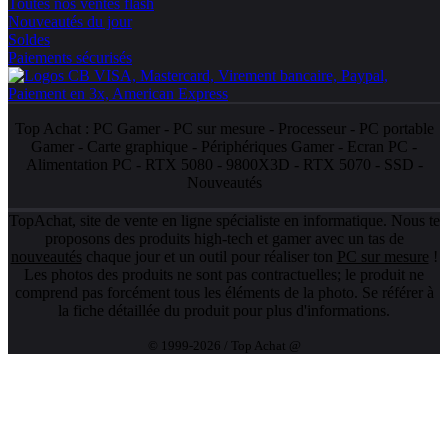
Toutes nos ventes flash
Nouveautés du jour
Soldes
Paiements sécurisés
Top Achat :
PC Gamer
-
PC sur mesure
-
Processeur
-
PC portable
Gamer
-
Carte graphique
-
Périphériques Gamer
-
Ecran PC
-
Alimentation PC
-
RTX 5080
-
9800X3D
-
RTX 5070
-
SSD
-
Nouveautés
TopAchat, site de vente en ligne spécialiste en informatique. Nous te
proposons des produits high-tech et gamer avec un tas de
nouveautés
chaque jour et un outil pour réaliser ton
PC sur mesure
!
Les photos des produits ne sont pas contractuelles; le produit ne
comprend pas forcément tous les éléments de la photo. Se référer à
la fiche détaillée du produit pour plus d'informations.
© 1999-2026 / Top Achat @