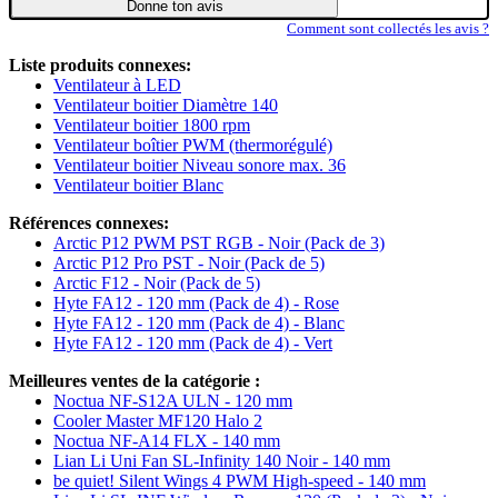
Donne ton avis
Comment sont collectés les avis ?
Liste produits connexes:
Ventilateur à LED
Ventilateur boitier Diamètre 140
Ventilateur boitier 1800 rpm
Ventilateur boîtier PWM (thermorégulé)
Ventilateur boitier Niveau sonore max. 36
Ventilateur boitier Blanc
Références connexes:
Arctic P12 PWM PST RGB - Noir (Pack de 3)
Arctic P12 Pro PST - Noir (Pack de 5)
Arctic F12 - Noir (Pack de 5)
Hyte FA12 - 120 mm (Pack de 4) - Rose
Hyte FA12 - 120 mm (Pack de 4) - Blanc
Hyte FA12 - 120 mm (Pack de 4) - Vert
Meilleures ventes de la catégorie :
Noctua NF-S12A ULN - 120 mm
Cooler Master MF120 Halo 2
Noctua NF-A14 FLX - 140 mm
Lian Li Uni Fan SL-Infinity 140 Noir - 140 mm
be quiet! Silent Wings 4 PWM High-speed - 140 mm