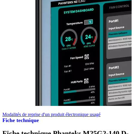
Modalités de reprise d'un produit électronique usagé
Fiche technique
Fiche technique Phanteks M25G2-140 D-