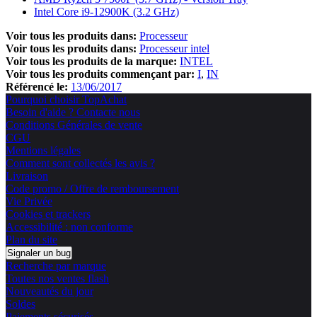
Intel Core i9-12900K (3.2 GHz)
Voir tous les produits dans:
Processeur
Voir tous les produits dans:
Processeur intel
Voir tous les produits de la marque:
INTEL
Voir tous les produits commençant par:
I
IN
Référencé le:
13/06/2017
Pourquoi choisir TopAchat
Besoin d'aide ? Contacte nous
Conditions Générales de vente
CGU
Mentions légales
Comment sont collectés les avis ?
Livraison
Code promo / Offre de remboursement
Vie Privée
Cookies et trackers
Accessibilité : non conforme
Plan du site
Signaler un bug
Recherche par marque
Toutes nos ventes flash
Nouveautés du jour
Soldes
Paiements sécurisés