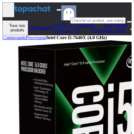
Aller au contenu
Les PC By
Configo
PC
Bons
Besoin
Tous nos
Configomatic
produits
TopAchat
Ai
Finder
plans
d'aide
Composants
Processeur
Intel Core i5-7640X (4.0 GHz)