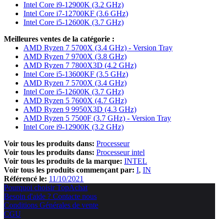
Intel Core i9-12900K (3.2 GHz)
Intel Core i7-12700KF (3.6 GHz)
Intel Core i5-12600K (3.7 GHz)
Meilleures ventes de la catégorie :
AMD Ryzen 7 5700X (3.4 GHz) - Version Tray
AMD Ryzen 7 9700X (3.8 GHz)
AMD Ryzen 7 7800X3D (4.2 GHz)
Intel Core i5-13600KF (3.5 GHz)
AMD Ryzen 7 5700X (3.4 GHz)
Intel Core i5-12600K (3.7 GHz)
AMD Ryzen 5 7600X (4.7 GHz)
AMD Ryzen 9 9950X3D (4.3 GHz)
AMD Ryzen 5 7500F (3.7 GHz) - Version Tray
Intel Core i9-12900K (3.2 GHz)
Voir tous les produits dans:
Processeur
Voir tous les produits dans:
Processeur intel
Voir tous les produits de la marque:
INTEL
Voir tous les produits commençant par:
I
IN
Référencé le:
11/10/2021
Pourquoi choisir TopAchat
Besoin d'aide ? Contacte nous
Conditions Générales de vente
CGU