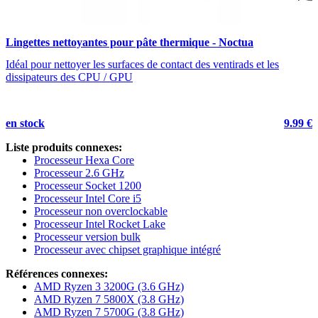
Lingettes nettoyantes pour pâte thermique - Noctua
T
Idéal pour nettoyer les surfaces de contact des ventirads et les
P
dissipateurs des CPU / GPU
en stock
9.99 €
e
Liste produits connexes:
Processeur Hexa Core
Processeur 2.6 GHz
Processeur Socket 1200
Processeur Intel Core i5
Processeur non overclockable
Processeur Intel Rocket Lake
Processeur version bulk
Processeur avec chipset graphique intégré
Références connexes:
AMD Ryzen 3 3200G (3.6 GHz)
AMD Ryzen 7 5800X (3.8 GHz)
AMD Ryzen 7 5700G (3.8 GHz)