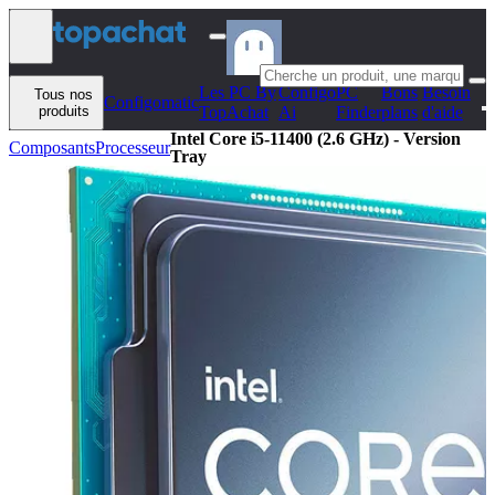
Aller au contenu
Les PC By
Configo
PC
Bons
Besoin
Tous nos
Configomatic
produits
TopAchat
Ai
Finder
plans
d'aide
Intel Core i5-11400 (2.6 GHz) - Version
Composants
Processeur
Tray