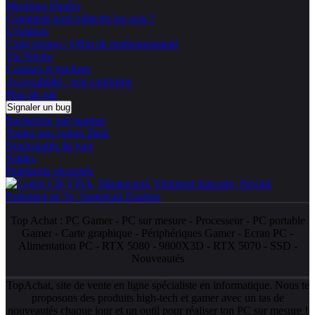
Mentions légales
Comment sont collectés les avis ?
Livraison
Code promo / Offre de remboursement
Vie Privée
Cookies et trackers
Accessibilité : non conforme
Plan du site
Signaler un bug
Recherche par marque
Toutes nos ventes flash
Nouveautés du jour
Soldes
Paiements sécurisés
Top Achat :
PC Gamer
-
PC sur mesure
-
Processeur
-
PC portable
Gamer
-
Carte graphique
-
Périphériques Gamer
-
Ecran PC
-
Alimentation PC
-
RTX 5080
-
9800X3D
-
RTX 5070
-
SSD
-
Nouveautés
TopAchat, site de vente en ligne spécialiste en informatique. Nous te
proposons des produits high-tech et gamer avec un tas de
nouveautés
chaque jour et un outil pour réaliser ton
PC sur mesure
!