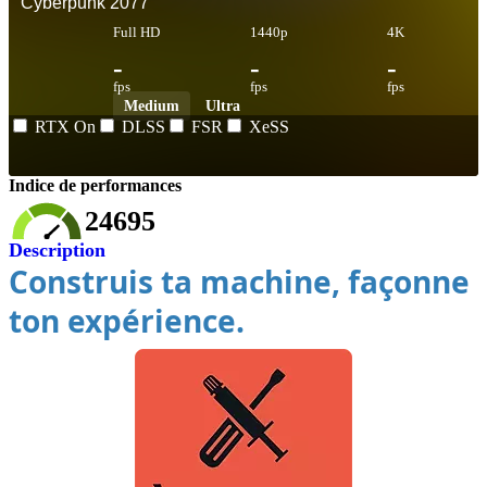
Cyberpunk 2077
Full HD
1440p
4K
-
-
-
fps
fps
fps
Medium
Ultra
RTX On
DLSS
FSR
XeSS
Indice de performances
24695
Description
Construis ta machine, façonne
ton expérience.