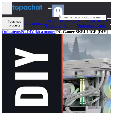
Aller au contenu
Les PC By
Configo
PC
Bons
Besoin
Tous nos
Configomatic
produits
TopAchat
Ai
Finder
plans
d'aide
Ordinateurs
PC DIY (kit à monter)
PC Gamer SKELLIGE [DIY]