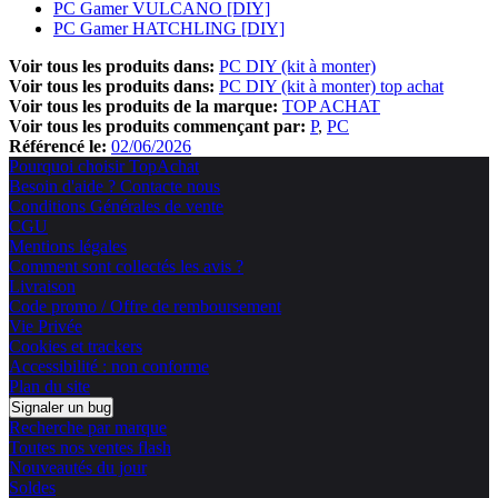
PC Gamer VULCANO [DIY]
PC Gamer HATCHLING [DIY]
Voir tous les produits dans:
PC DIY (kit à monter)
Voir tous les produits dans:
PC DIY (kit à monter) top achat
Voir tous les produits de la marque:
TOP ACHAT
Voir tous les produits commençant par:
P
PC
Référencé le:
02/06/2026
Pourquoi choisir TopAchat
Besoin d'aide ? Contacte nous
Conditions Générales de vente
CGU
Mentions légales
Comment sont collectés les avis ?
Livraison
Code promo / Offre de remboursement
Vie Privée
Cookies et trackers
Accessibilité : non conforme
Plan du site
Signaler un bug
Recherche par marque
Toutes nos ventes flash
Nouveautés du jour
Soldes