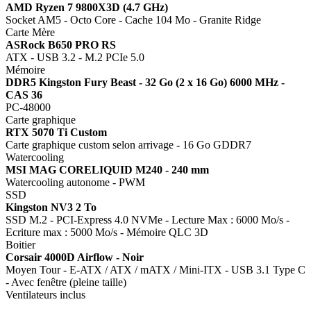
AMD Ryzen 7 9800X3D (4.7 GHz)
Socket AM5 - Octo Core - Cache 104 Mo - Granite Ridge
Carte Mère
ASRock B650 PRO RS
ATX - USB 3.2 - M.2 PCIe 5.0
Mémoire
DDR5 Kingston Fury Beast - 32 Go (2 x 16 Go) 6000 MHz -
CAS 36
PC-48000
Carte graphique
RTX 5070 Ti Custom
Carte graphique custom selon arrivage - 16 Go GDDR7
Watercooling
MSI MAG CORELIQUID M240 - 240 mm
Watercooling autonome - PWM
SSD
Kingston NV3 2 To
SSD M.2 - PCI-Express 4.0 NVMe - Lecture Max : 6000 Mo/s -
Ecriture max : 5000 Mo/s - Mémoire QLC 3D
Boitier
Corsair 4000D Airflow - Noir
Moyen Tour - E-ATX / ATX / mATX / Mini-ITX - USB 3.1 Type C
- Avec fenêtre (pleine taille)
Ventilateurs inclus