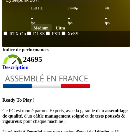
Cyberpunk 2077
Full HD
1440p
4K
-
-
-
fps
fps
fps
Medium
Ultra
RTX On
DLSS
FSR
XeSS
Indice de performances
24695
Description
Ready To Play !
Ce PC est monté par nos Experts, avec la garantie d'un
assemblage
de qualité
, d'un
câble management soigné
et de
tests poussés &
rigoureux
pour chaque machine !
Livré
prêt à l'emploi
avec une version d'essai de
Windows 11