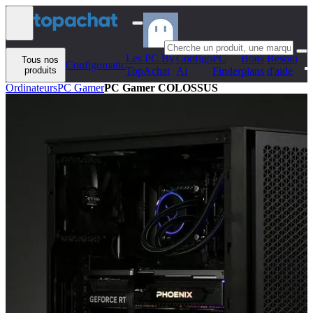
Aller au contenu
Les PC By
Configo
PC
Bons
Besoin
Tous nos
Configomatic
produits
TopAchat
Ai
Finder
plans
d'aide
Ordinateurs
PC Gamer
PC Gamer COLOSSUS