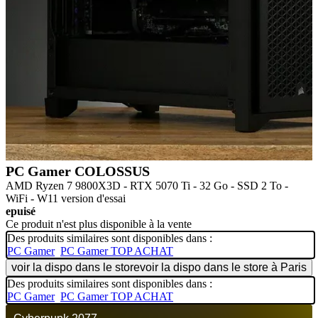
PC Gamer COLOSSUS
AMD Ryzen 7 9800X3D - RTX 5070 Ti - 32 Go - SSD 2 To -
WiFi - W11 version d'essai
epuisé
Ce produit n'est plus disponible à la vente
Des produits similaires sont disponibles dans :
PC Gamer
PC Gamer TOP ACHAT
voir la dispo dans le store
voir la dispo dans le store à Paris
Des produits similaires sont disponibles dans :
PC Gamer
PC Gamer TOP ACHAT