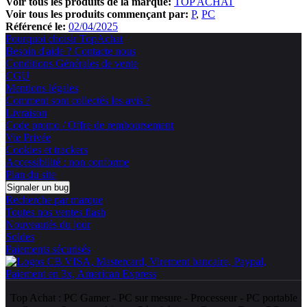
Voir tous les produits de la marque:
TOP ACHAT
Voir tous les produits commençant par:
P
PC
Référencé le:
02/04/2025
Pourquoi choisir TopAchat
Besoin d'aide ? Contacte nous
Conditions Générales de vente
CGU
Mentions légales
Comment sont collectés les avis ?
Livraison
Code promo / Offre de remboursement
Vie Privée
Cookies et trackers
Accessibilité : non conforme
Plan du site
Signaler un bug
Recherche par marque
Toutes nos ventes flash
Nouveautés du jour
Soldes
Paiements sécurisés
Top Achat :
PC Gamer
-
PC sur mesure
-
Processeur
-
PC portable