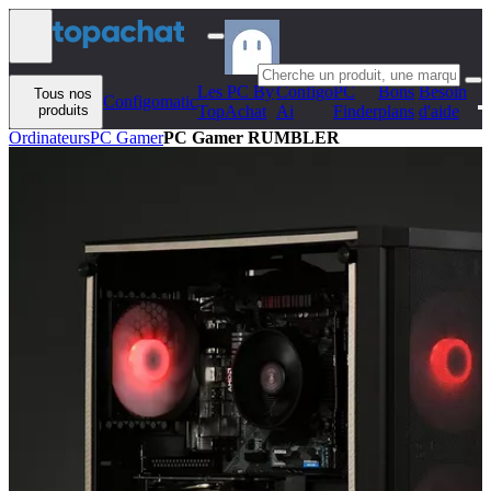
Aller au contenu
Les PC By
Configo
PC
Bons
Besoin
Tous nos
Configomatic
produits
TopAchat
Ai
Finder
plans
d'aide
Ordinateurs
PC Gamer
PC Gamer RUMBLER