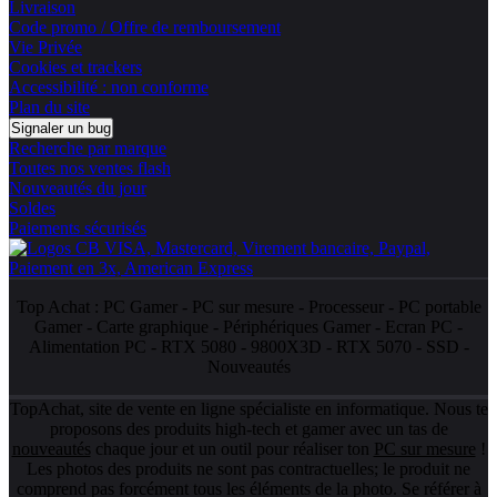
Livraison
Code promo / Offre de remboursement
Vie Privée
Cookies et trackers
Accessibilité : non conforme
Plan du site
Signaler un bug
Recherche par marque
Toutes nos ventes flash
Nouveautés du jour
Soldes
Paiements sécurisés
Top Achat :
PC Gamer
-
PC sur mesure
-
Processeur
-
PC portable
Gamer
-
Carte graphique
-
Périphériques Gamer
-
Ecran PC
-
Alimentation PC
-
RTX 5080
-
9800X3D
-
RTX 5070
-
SSD
-
Nouveautés
TopAchat, site de vente en ligne spécialiste en informatique. Nous te
proposons des produits high-tech et gamer avec un tas de
nouveautés
chaque jour et un outil pour réaliser ton
PC sur mesure
!
Les photos des produits ne sont pas contractuelles; le produit ne
comprend pas forcément tous les éléments de la photo. Se référer à