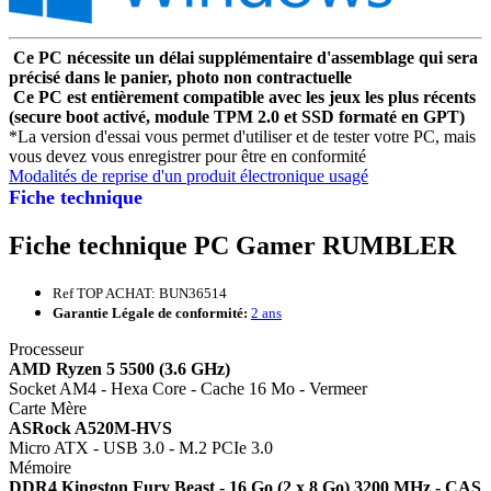
Ce PC nécessite un délai supplémentaire d'assemblage qui sera
précisé dans le panier, photo non contractuelle
Ce PC est entièrement compatible avec les jeux les plus récents
(secure boot activé, module TPM 2.0 et SSD formaté en GPT)
*La version d'essai vous permet d'utiliser et de tester votre PC, mais
vous devez vous enregistrer pour être en conformité
Modalités de reprise d'un produit électronique usagé
Fiche technique
Fiche technique PC Gamer RUMBLER
Ref TOP ACHAT: BUN36514
Garantie Légale de conformité:
2 ans
Processeur
AMD Ryzen 5 5500 (3.6 GHz)
Socket AM4 - Hexa Core - Cache 16 Mo - Vermeer
Carte Mère
ASRock A520M-HVS
Micro ATX - USB 3.0 - M.2 PCIe 3.0
Mémoire
DDR4 Kingston Fury Beast - 16 Go (2 x 8 Go) 3200 MHz - CAS