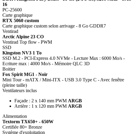
16
PC-25600
Carte graphique
RTX 5060 custom
Carte graphique custom selon arrivage - 8 Go GDDR7
Ventirad
Arctic Alpine 23 CO
Ventirad Top flow - PWM
SSD
Kingston NV3 1 To
SSD M.2 - PCI-Express 4.0 NVMe - Lecture Max : 6000 Mo/s -
Ecriture max : 4000 Mo/s - Mémoire QLC 3D
Boitier
Fox Spirit MG1 - Noir
Mini Tour - mATX / Mini-ITX - USB 3.0 Type C - Avec fenêtre
(pleine taille)
Ventilateurs inclus
Façade : 2 x 140 mm PWM
ARGB
Arrière : 1 x 120 mm PWM
ARGB
Alimentation
Textorm TX650+ - 650W
Certifiée 80+ Bronze
Système d'exploitation