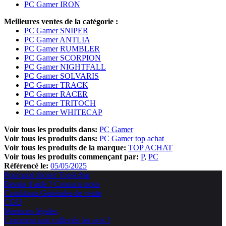
PC Gamer IRON
Meilleures ventes de la catégorie :
PC Gamer SNIPER
PC Gamer ANTLIA
PC Gamer RUMBLER
PC Gamer SCORPION
PC Gamer NIGHTFALL
PC Gamer SOLVARIS
PC Gamer TRACK
PC Gamer RACER
PC Gamer TRITOCH
PC Gamer WHITECAP
Voir tous les produits dans:
PC Gamer
Voir tous les produits dans:
PC Gamer top achat
Voir tous les produits de la marque:
TOP ACHAT
Voir tous les produits commençant par:
P
PC
Référencé le:
05/05/2025
Pourquoi choisir TopAchat
Besoin d'aide ? Contacte nous
Conditions Générales de vente
CGU
Mentions légales
Comment sont collectés les avis ?