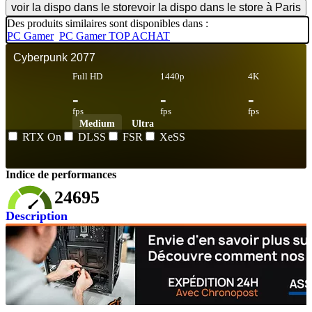
voir la dispo dans le store
voir la dispo dans le store à Paris
Des produits similaires sont disponibles dans :
PC Gamer
PC Gamer TOP ACHAT
Cyberpunk 2077
Full HD
1440p
4K
-
-
-
fps
fps
fps
Medium
Ultra
RTX On
DLSS
FSR
XeSS
Indice de performances
24695
Description