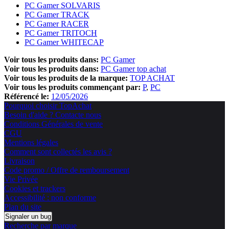
PC Gamer SOLVARIS
PC Gamer TRACK
PC Gamer RACER
PC Gamer TRITOCH
PC Gamer WHITECAP
Voir tous les produits dans:
PC Gamer
Voir tous les produits dans:
PC Gamer top achat
Voir tous les produits de la marque:
TOP ACHAT
Voir tous les produits commençant par:
P
PC
Référencé le:
12/05/2026
Pourquoi choisir TopAchat
Besoin d'aide ? Contacte nous
Conditions Générales de vente
CGU
Mentions légales
Comment sont collectés les avis ?
Livraison
Code promo / Offre de remboursement
Vie Privée
Cookies et trackers
Accessibilité : non conforme
Plan du site
Signaler un bug
Recherche par marque