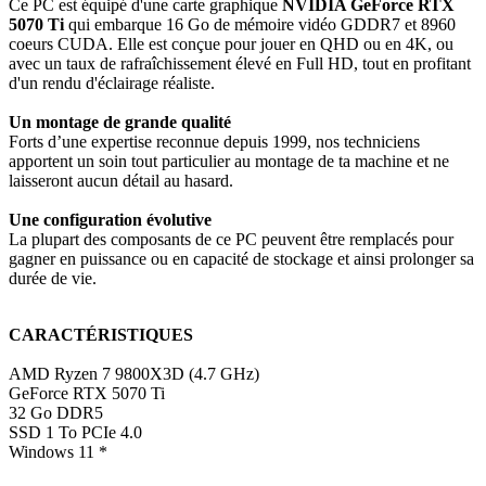
Ce PC est équipé d'une carte graphique
NVIDIA GeForce RTX
5070 Ti
qui embarque 16 Go de mémoire vidéo GDDR7 et 8960
coeurs CUDA. Elle est
conçue pour jouer en QHD ou en 4K, ou
avec un taux de rafraîchissement élevé en Full HD, tout en profitant
d'un rendu d'éclairage réaliste.
Un montage de grande qualité
Forts d’une expertise reconnue depuis 1999, nos techniciens
apportent un soin tout particulier au montage de ta machine et ne
laisseront aucun détail au hasard.
Une configuration évolutive
La plupart des composants de ce PC peuvent être remplacés pour
gagner en puissance ou en capacité de stockage et ainsi prolonger sa
durée de vie.
CARACTÉRISTIQUES
AMD Ryzen 7 9800X3D (4.7 GHz)
GeForce RTX 5070 Ti
32 Go DDR5
SSD 1 To PCIe 4.0
Windows 11 *