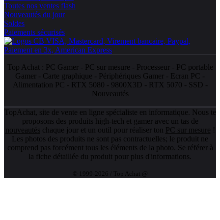
Toutes nos ventes flash
Nouveautés du jour
Soldes
Paiements sécurisés
Top Achat :
PC Gamer
-
PC sur mesure
-
Processeur
-
PC portable
Gamer
-
Carte graphique
-
Périphériques Gamer
-
Ecran PC
-
Alimentation PC
-
RTX 5080
-
9800X3D
-
RTX 5070
-
SSD
-
Nouveautés
TopAchat, site de vente en ligne spécialiste en informatique. Nous te
proposons des produits high-tech et gamer avec un tas de
nouveautés
chaque jour et un outil pour réaliser ton
PC sur mesure
!
Les photos des produits ne sont pas contractuelles; le produit ne
comprend pas forcément tous les éléments de la photo. Se référer à
la fiche détaillée du produit pour plus d'informations.
© 1999-2026 / Top Achat @