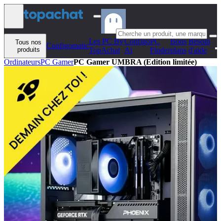
Aller au contenu
Les PC By
Configo
PC
Bons
Besoin
Tous nos
Configomatic
produits
TopAchat
Ai
Finder
plans
d'aide
Ordinateurs
PC Gamer
PC Gamer UMBRA (Edition limitée)