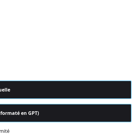
uelle
D formaté en GPT)
rmité