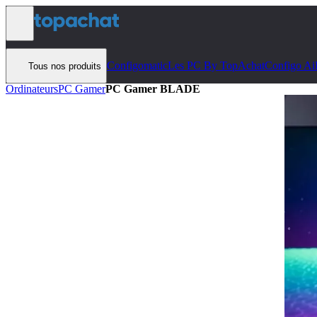
Aller au contenu
Configomatic
Les PC By TopAchat
Configo Ai
Tous nos produits
Ordinateurs
PC Gamer
PC Gamer BLADE