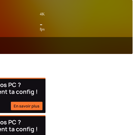
4K
-
fps