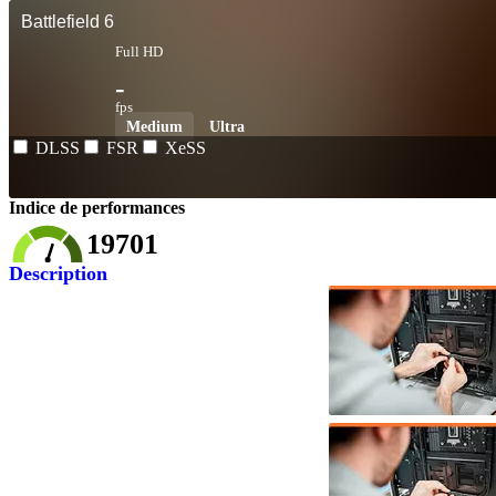
Battlefield 6
Full HD
-
fps
Medium
Ultra
DLSS
FSR
XeSS
Indice de performances
19701
Description