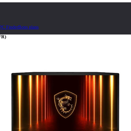
PC Finder
Bons plans
FR)