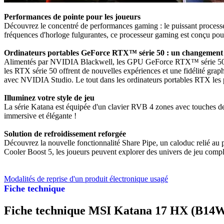
Performances de pointe pour les joueurs
Découvrez le concentré de performances gaming : le puissant proces
fréquences d'horloge fulgurantes, ce processeur gaming est conçu pour of
Ordinateurs portables GeForce RTX™ série 50 : un changement 
Alimentés par NVIDIA Blackwell, les GPU GeForce RTX™ série 50 pour 
les RTX série 50 offrent de nouvelles expériences et une fidélité gra
avec NVIDIA Studio. Le tout dans les ordinateurs portables RTX les p
Illuminez votre style de jeu
La série Katana est équipée d'un clavier RVB 4 zones avec touches de
immersive et élégante !
Solution de refroidissement reforgée
Découvrez la nouvelle fonctionnalité Share Pipe, un caloduc relié au 
Cooler Boost 5, les joueurs peuvent explorer des univers de jeu comple
Modalités de reprise d'un produit électronique usagé
Fiche technique
Fiche technique MSI Katana 17 HX (B1