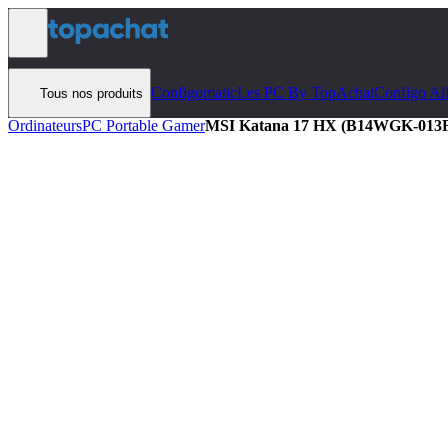
Aller au contenu
Configomatic
Les PC By TopAchat
Configo Ai
Tous nos produits
Ordinateurs
PC Portable Gamer
MSI Katana 17 HX (B14WGK-013