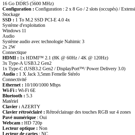
16 Go DDR5 (5600 MHz)
Configuration :
Configuration : 2 x 8 Go / 2 slots (occupés) / Extens
Stockage
SSD :
1 To M.2 SSD PCI-E 4.0 4x
Système d'exploitation
Windows 11
Audio
Système audio avec technologie Nahimic 3
2x 2W
Connectique
HDMI :
1x HDMI™ 2.1 (8K @ 60Hz / 4K @ 120Hz)
3x Type-A USB3.2 Gen2
1x Type-C (USB3.2 Gen2 / DisplayPort™/ Power Delivery 3.0)
Audio :
1 X Jack 3,5mm Femelle Stéréo
Connectivité
Ethernet :
10/100/1000 Mbps
Wi-Fi :
Wi-Fi 6E
Bluetooth :
5.3
Matériel
Clavier :
AZERTY
Clavier rétroéclairé :
Rétroéclairage des touches RGB sur 4 zones
Pavé numérique
: Oui
Webcam :
HD 720p
Lecteur optique :
Non
Lecteur de cartes
: NC