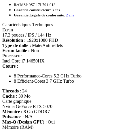
Ref MSI: 9S7-17L791-013
Garantie constructeur:
3 ans
Garantie Légale de conformité:
2 ans
Caractéristiques Techniques
Ecran
17.3 pouces / IPS / 144 Hz
Résolution :
1920x1080 FHD
Type de dalle :
Mate/Anti-reflets
Ecran tactile :
Non
Processeur
Intel Core i7 14650HX
Cœurs :
8 Performance-Cores 5.2 GHz Turbo
8 Efficient-Cores 3.7 GHz Turbo
Threads
: 24
Cache :
30 Mo
Carte graphique
Nvidia GeForce RTX 5070
Mémoire :
8 Go GDDR7
Puissance
: N/A
Max-Q (Design GPU)
: Oui
Mémoire (RAM)