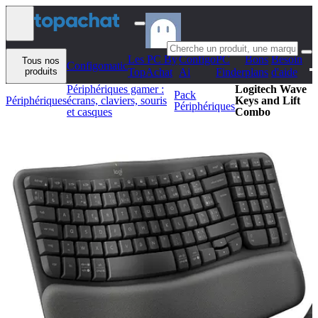
Aller au contenu
Les PC By
Configo
PC
Bons
Besoin
Tous nos
Configomatic
produits
TopAchat
Ai
Finder
plans
d'aide
Périphériques gamer :
Logitech Wave
Pack
Périphériques
écrans, claviers, souris
Keys and Lift
Périphériques
et casques
Combo