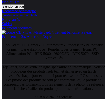
Plan du site
Signaler un bug
Recherche par marque
Toutes nos ventes flash
Nouveautés du jour
Soldes
Paiements sécurisés
Top Achat :
PC Gamer
-
PC sur mesure
-
Processeur
-
PC portable
Gamer
-
Carte graphique
-
Périphériques Gamer
-
Ecran PC
-
Alimentation PC
-
RTX 5080
-
9800X3D
-
RTX 5070
-
SSD
-
Nouveautés
TopAchat, site de vente en ligne spécialiste en informatique. Nous te
proposons des produits high-tech et gamer avec un tas de
nouveautés
chaque jour et un outil pour réaliser ton
PC sur mesure
!
Les photos des produits ne sont pas contractuelles; le produit ne
comprend pas forcément tous les éléments de la photo. Se référer à
la fiche détaillée du produit pour plus d'informations.
© 1999-2026 / Top Achat @