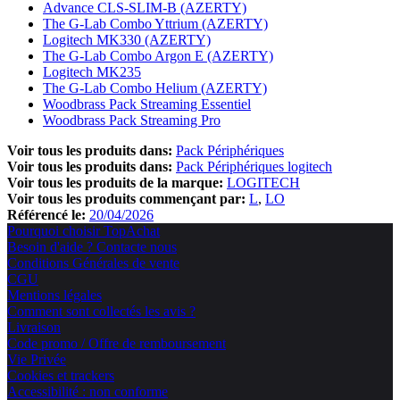
Advance CLS-SLIM-B (AZERTY)
The G-Lab Combo Yttrium (AZERTY)
Logitech MK330 (AZERTY)
The G-Lab Combo Argon E (AZERTY)
Logitech MK235
The G-Lab Combo Helium (AZERTY)
Woodbrass Pack Streaming Essentiel
Woodbrass Pack Streaming Pro
Voir tous les produits dans:
Pack Périphériques
Voir tous les produits dans:
Pack Périphériques logitech
Voir tous les produits de la marque:
LOGITECH
Voir tous les produits commençant par:
L
LO
Référencé le:
20/04/2026
Pourquoi choisir TopAchat
Besoin d'aide ? Contacte nous
Conditions Générales de vente
CGU
Mentions légales
Comment sont collectés les avis ?
Livraison
Code promo / Offre de remboursement
Vie Privée
Cookies et trackers
Accessibilité : non conforme