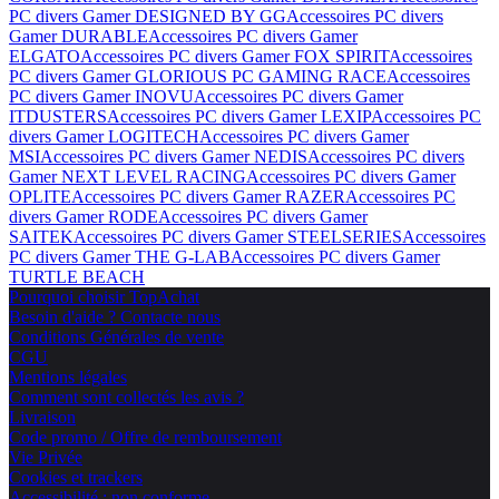
PC divers Gamer DESIGNED BY GG
Accessoires PC divers
Gamer DURABLE
Accessoires PC divers Gamer
ELGATO
Accessoires PC divers Gamer FOX SPIRIT
Accessoires
PC divers Gamer GLORIOUS PC GAMING RACE
Accessoires
PC divers Gamer INOVU
Accessoires PC divers Gamer
ITDUSTERS
Accessoires PC divers Gamer LEXIP
Accessoires PC
divers Gamer LOGITECH
Accessoires PC divers Gamer
MSI
Accessoires PC divers Gamer NEDIS
Accessoires PC divers
Gamer NEXT LEVEL RACING
Accessoires PC divers Gamer
OPLITE
Accessoires PC divers Gamer RAZER
Accessoires PC
divers Gamer RODE
Accessoires PC divers Gamer
SAITEK
Accessoires PC divers Gamer STEELSERIES
Accessoires
PC divers Gamer THE G-LAB
Accessoires PC divers Gamer
TURTLE BEACH
Pourquoi choisir TopAchat
Besoin d'aide ? Contacte nous
Conditions Générales de vente
CGU
Mentions légales
Comment sont collectés les avis ?
Livraison
Code promo / Offre de remboursement
Vie Privée
Cookies et trackers
Accessibilité : non conforme