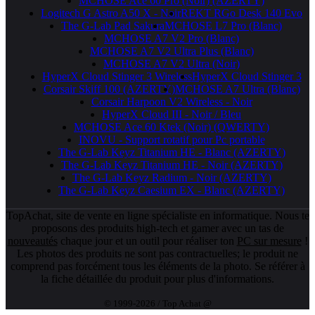
MCHOSE Ace 60 Pro (Noir) (AZERTY)
Logitech G Astro A50 X - Noir
REKT RGo Desk 140 Evo
The G-Lab Pad Sakura
MCHOSE L7 Pro (Blanc)
MCHOSE A7 V2 Pro (Blanc)
MCHOSE A7 V2 Ultra Plus (Blanc)
MCHOSE A7 V2 Ultra (Noir)
HyperX Cloud Stinger 3 Wireless
HyperX Cloud Stinger 3
Corsair Skiff 100 (AZERTY)
MCHOSE A7 Ultra (Blanc)
Corsair Harpoon V2 Wireless - Noir
HyperX Cloud III - Noir / Bleu
MCHOSE Ace 60 Ktek (Noir) (QWERTY)
INOVU - Support rotatif pour Pc portable
The G-Lab Keyz Titanium HE - Blanc (AZERTY)
The G-Lab Keyz Titanium HE - Noir (AZERTY)
The G-Lab Keyz Radium - Noir (AZERTY)
The G-Lab Keyz Caesium EX - Blanc (AZERTY)
TopAchat, site de vente en ligne spécialiste en informatique. Nous te
proposons des produits high-tech et gamer avec un tas de
nouveautés
chaque jour et un outil pour réaliser ton
PC sur mesure
!
Les photos des produits ne sont pas contractuelles; le produit ne
comprend pas forcément tous les éléments de la photo. Se référer à
la fiche détaillée du produit pour plus d'informations.
© 1999-2026 / Top Achat @