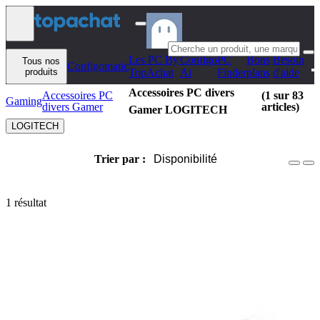
Aller au contenu
Les PC By
Configo
PC
Bons
Besoin
Tous nos
Configomatic
produits
TopAchat
Ai
Finder
plans
d'aide
Accessoires PC divers
Accessoires PC
(1 sur 83
Gaming
divers Gamer
articles)
Gamer LOGITECH
LOGITECH
Trier par :
Disponibilité
1 résultat