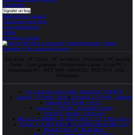
Plan du site
Signaler un bug
Recherche par marque
Toutes nos ventes flash
Nouveautés du jour
Soldes
Paiements sécurisés
Top Achat :
PC Gamer
-
PC sur mesure
-
Processeur
-
PC portable
Gamer
-
Carte graphique
-
Périphériques Gamer
-
Ecran PC
-
Alimentation PC
-
RTX 5080
-
9800X3D
-
RTX 5070
-
SSD
-
Nouveautés
The G-Lab Keyz Elite 200 - Blanc/Noir (AZERTY)
GameSir G7 Pro 8K - Royal 2
GameSir G7 Pro 8K - Aimlabs
GameSir G7 Pro 8K - Nioh 3
GameSir G7 Pro 8K - Champion Edition
Asus ROG Destrier - Edition 20
Hori ACE COMBAT 8: WINGS OF THEVE Flight Stick
Asus ROG Raikiri II Pro PC
Asus ROG Harpe Mini Core
HyperX Cloud III - Blanc/Rose