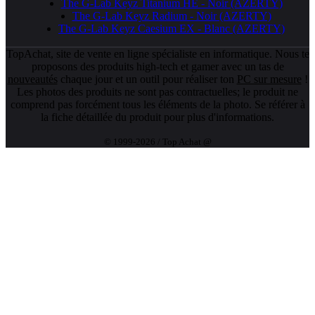
The G-Lab Keyz Titanium HE - Noir (AZERTY)
The G-Lab Keyz Radium - Noir (AZERTY)
The G-Lab Keyz Caesium EX - Blanc (AZERTY)
TopAchat, site de vente en ligne spécialiste en informatique. Nous te
proposons des produits high-tech et gamer avec un tas de
nouveautés
chaque jour et un outil pour réaliser ton
PC sur mesure
!
Les photos des produits ne sont pas contractuelles; le produit ne
comprend pas forcément tous les éléments de la photo. Se référer à
la fiche détaillée du produit pour plus d'informations.
© 1999-2026 / Top Achat @