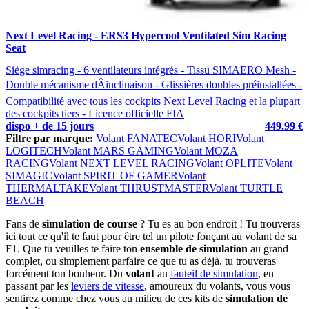
Next Level Racing - ERS3 Hypercool Ventilated Sim Racing
Seat
Siège simracing - 6 ventilateurs intégrés - Tissu SIMAERO Mesh -
Double mécanisme dÂinclinaison - Glissières doubles préinstallées -
Compatibilité avec tous les cockpits Next Level Racing et la plupart
des cockpits tiers - Licence officielle FIA
dispo + de 15 jours
449.99 €
Filtre par marque:
Volant FANATEC
Volant HORI
Volant
LOGITECH
Volant MARS GAMING
Volant MOZA
RACING
Volant NEXT LEVEL RACING
Volant OPLITE
Volant
SIMAGIC
Volant SPIRIT OF GAMER
Volant
THERMALTAKE
Volant THRUSTMASTER
Volant TURTLE
BEACH
Fans de
simulation de course
? Tu es au bon endroit ! Tu trouveras
ici tout ce qu'il te faut pour être tel un pilote fonçant au volant de sa
F1. Que tu veuilles te faire ton
ensemble de simulation
au grand
complet, ou simplement parfaire ce que tu as déjà, tu trouveras
forcément ton bonheur. Du
volant
au
fauteil de simulation
, en
passant par les
leviers de vitesse
, amoureux du volants, vous vous
sentirez comme chez vous au milieu de ces kits de
simulation de