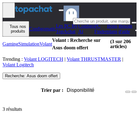
Aller au contenu
Les PC By
Configo
PC
Bons
Besoin
Tous nos
Configomatic
produits
TopAchat
Ai
Finder
plans
d'aide
Volant : Recherche sur
(3 sur 206
Gaming
Simulation
Volant
articles)
Asus doom offert
Trending :
Volant LOGITECH
|
Volant THRUSTMASTER
|
Volant Logitech
Recherche: Asus doom offert
Trier par :
Disponibilité
3 résultats