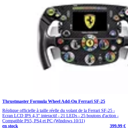
Thrustmaster Formula Wheel Add-On Ferrari SF-25
Réplique officielle à taille réelle du volant de la Ferrari SF-25 -
Ecran LCD IPS 4,3" interactif - 21 LEDs - 25 boutons d'action -
Compatible PS5, PS4 et PC (Windows 10/11)
en stock
399.99 €