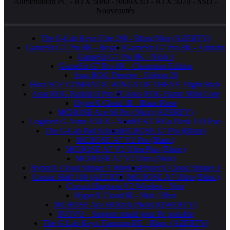
Alimentation PC
-
RTX 5080
-
9800X3D
-
RTX 5070
-
SSD
-
Nouveautés
The G-Lab Keyz Elite 200 - Blanc/Noir (AZERTY)
GameSir G7 Pro 8K - Royal 2
GameSir G7 Pro 8K - Aimlabs
GameSir G7 Pro 8K - Nioh 3
GameSir G7 Pro 8K - Champion Edition
Asus ROG Destrier - Edition 20
Hori ACE COMBAT 8: WINGS OF THEVE Flight Stick
Asus ROG Raikiri II Pro PC
Asus ROG Harpe Mini Core
HyperX Cloud III - Blanc/Rose
MCHOSE Ace 60 Pro (Noir) (AZERTY)
Logitech G Astro A50 X - Noir
REKT RGo Desk 140 Evo
The G-Lab Pad Sakura
MCHOSE L7 Pro (Blanc)
MCHOSE A7 V2 Pro (Blanc)
MCHOSE A7 V2 Ultra Plus (Blanc)
MCHOSE A7 V2 Ultra (Noir)
HyperX Cloud Stinger 3 Wireless
HyperX Cloud Stinger 3
Corsair Skiff 100 (AZERTY)
MCHOSE A7 Ultra (Blanc)
Corsair Harpoon V2 Wireless - Noir
HyperX Cloud III - Noir / Bleu
MCHOSE Ace 60 Ktek (Noir) (QWERTY)
INOVU - Support rotatif pour Pc portable
The G-Lab Keyz Titanium HE - Blanc (AZERTY)