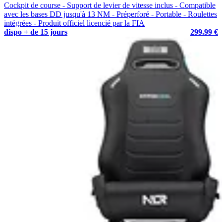
Cockpit de course - Support de levier de vitesse inclus - Compatible
avec les bases DD jusqu'à 13 NM - Préperforé - Portable - Roulettes
intégrées - Produit officiel licencié par la FIA
dispo + de 15 jours
299.99 €