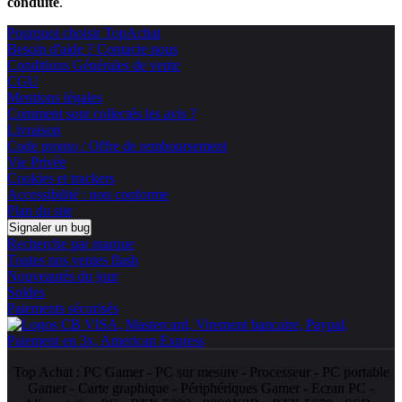
conduite
.
Pourquoi choisir TopAchat
Besoin d'aide ? Contacte nous
Conditions Générales de vente
CGU
Mentions légales
Comment sont collectés les avis ?
Livraison
Code promo / Offre de remboursement
Vie Privée
Cookies et trackers
Accessibilité : non conforme
Plan du site
Signaler un bug
Recherche par marque
Toutes nos ventes flash
Nouveautés du jour
Soldes
Paiements sécurisés
Top Achat :
PC Gamer
-
PC sur mesure
-
Processeur
-
PC portable
Gamer
-
Carte graphique
-
Périphériques Gamer
-
Ecran PC
-