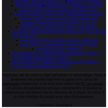
be quiet! Light Base 900 DX - Noir
MSI B550 GAMING
MSI PRO B550M-P
AMD Ryzen 7 7700X3D (4.0 GHz)
Gigabyte AORUS GeForce RTX 5090 Infinity 32G
Gigabyte AORUS GeForce RTX 5080 Infinity Wood 16G
Gigabyte AORUS GeForce RTX 5080 Infinity 16G
Western Digital WD Green SN3000 2 To (G1E)
AMD Ryzen 7 7700X3D (4.0 GHz) - Version Tray
Asus ROG CROSSHAIR X870E- Edition 20 + ROG Ryujin
360 - Edition 20
Asus GeForce RTX 5090 ROG Astral - Edition 20
Asus ROG Thor Titanium III - Edition 20 - 3000W
Asus ROG GR20 - Edition 20
Trio AMD Ryzen 7 5800X3D 10th Anniversary Edition +
TUF GAMING B550-PLUS WIFI II
Trio AMD Ryzen 7 5800X3D 10th Anniversary Edition +
TUF GAMING B550M-PLUS WIFI I
TopAchat, site de vente en ligne spécialiste en informatique. Nous te
proposons des produits high-tech et gamer avec un tas de
nouveautés
chaque jour et un outil pour réaliser ton
PC sur mesure
!
Les photos des produits ne sont pas contractuelles; le produit ne
comprend pas forcément tous les éléments de la photo. Se référer à
la fiche détaillée du produit pour plus d'informations.
© 1999-2026 / Top Achat @