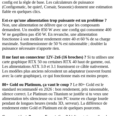
config est la règle de base. Les calculateurs de puissance
(Configomatic, be quiet!, Corsair, Seasonic) donnent une estimation
fiable en quelques clics.
Est-ce qu'une alimentation trop puissante est un problème ?
Non, une alimentation ne délivre que ce que les composants
demandent. Un modèle 850 W avec une config qui consomme 400
W ne gaspillera pas 450 W. En revanche, une alimentation
fonctionne à son meilleur rendement entre 40 et 60 % de sa charge
maximale. Surdimensionner de 50 % est raisonnable ; doubler la
puissance nécessaire n'apporte rien.
Il me faut un connecteur 12V-2x6 (16 broches) ?
Si tu utilises une
carte graphique RTX 50 ou certaines RTX 40 haut de gamme, oui.
Les alimentations ATX 3.0 et 3.1 fournissent ce câble nativement.
Les modèles plus anciens nécessitent un adaptateur (souvent fourni
avec la carte graphique), ce qui fonctionne mais est moins propre.
80+ Gold ou Platinum, ça vaut le coup ?
Le 80+ Gold est le
standard recommandé en 2026 : bon rendement, prix raisonnable,
silence correct. Le Platinum ou Titanium se justifie si tu veux une
alimentation très silencieuse ou si ton PC tourne en charge lourde
pendant de longues heures (rendu 3D, serveur). La différence de
rendement entre Gold et Platinum est de quelques pourcents.