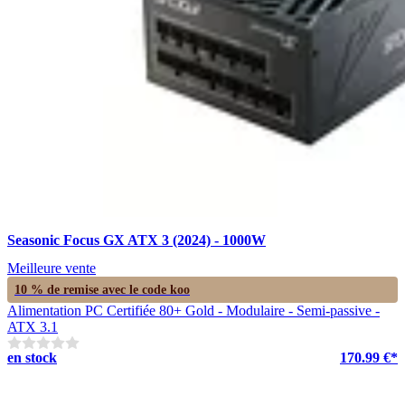
Seasonic Focus GX ATX 3 (2024) - 1000W
Meilleure vente
10 % de remise avec le code
koo
Alimentation PC Certifiée 80+ Gold - Modulaire - Semi-passive -
ATX 3.1
en stock
170.99 €*