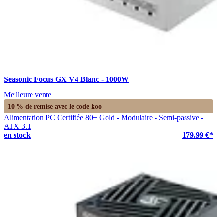
Seasonic Focus GX V4 Blanc - 1000W
Meilleure vente
10 % de remise avec le code
koo
Alimentation PC Certifiée 80+ Gold - Modulaire - Semi-passive -
ATX 3.1
en stock
179.99 €*