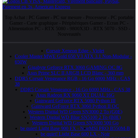
Top Achat :
PC Gamer
-
PC sur mesure
-
Processeur
-
PC portable
Gamer
-
Carte graphique
-
Périphériques Gamer
-
Ecran PC
-
Alimentation PC
-
RTX 5080
-
9800X3D
-
RTX 5070
-
SSD
-
Nouveautés
Corsair Xeneon Edge - Violet
Cooler Master MWE Gold 650 V3 ATX 3.1 Non-Modular -
650W
Gigabyte Geforce RTX 3060 GAMING OC 8G
Asus Prime SLC II ARGB LCD Blanc - 360 mm
DDR5 Corsair Vengeance RGB - 16 Go 6000 MHz - CAS
38
DDR5 Corsair Vengeance - 16 Go 6000 MHz - CAS 38
Asus Radeon RX 9060 XT DUAL 16G
Gainward GeForce RTX 5080 Python III
Gainward GeForce RTX 3060 Python II OC
Western Digital WD Green SN3000 2 To (G0E)
Western Digital WD Blue SN5100 2 To (B0E)
Western Digital WD Green SN3000 500 Go
be quiet! Light Base 900 FX - Noir
MSI PRO B550M-B
be quiet! Light Base 600 LX - Noir