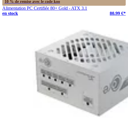
10 % de remise avec le code
koo
Alimentation PC Certifiée 80+ Gold - ATX 3.1
en stock
80.99 €*