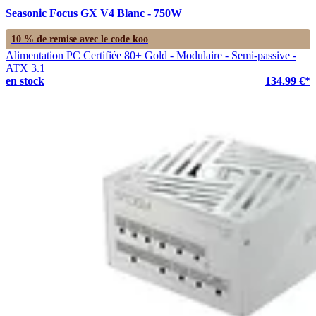
Seasonic Focus GX V4 Blanc - 750W
10 % de remise avec le code
koo
Alimentation PC Certifiée 80+ Gold - Modulaire - Semi-passive -
ATX 3.1
en stock
134.99 €*