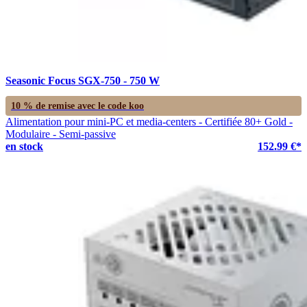
Seasonic Focus SGX-750 - 750 W
10 % de remise avec le code
koo
Alimentation pour mini-PC et media-centers - Certifiée 80+ Gold -
Modulaire - Semi-passive
en stock
152.99 €*