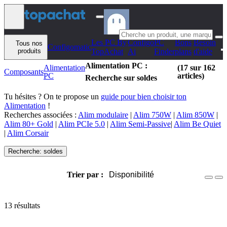
Aller au contenu
Les PC By
Configo
PC
Bons
Besoin
Tous nos
Configomatic
produits
TopAchat
Ai
Finder
plans
d'aide
Alimentation PC :
Alimentation
(17 sur 162
Composants
PC
articles)
Recherche sur soldes
Tu hésites ? On te propose un
guide pour bien choisir ton
Alimentation
!
Recherches associées :
Alim modulaire
|
Alim 750W
|
Alim 850W
|
Alim 80+ Gold
|
Alim PCIe 5.0
|
Alim Semi-Passive
|
Alim Be Quiet
|
Alim Corsair
Recherche: soldes
Trier par :
Disponibilité
13 résultats