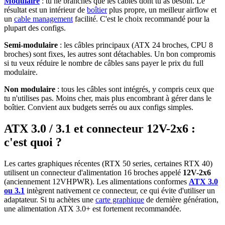
Modulaire
: tu ne branches que les câbles dont tu as besoin. Le
résultat est un intérieur de
boîtier
plus propre, un meilleur airflow et
un
cable management
facilité. C'est le choix recommandé pour la
plupart des configs.
Semi-modulaire
: les câbles principaux (ATX 24 broches, CPU 8
broches) sont fixes, les autres sont détachables. Un bon compromis
si tu veux réduire le nombre de câbles sans payer le prix du full
modulaire.
Non modulaire
: tous les câbles sont intégrés, y compris ceux que
tu n'utilises pas. Moins cher, mais plus encombrant à gérer dans le
boîtier. Convient aux budgets serrés ou aux configs simples.
ATX 3.0 / 3.1 et connecteur 12V-2x6 :
c'est quoi ?
Les cartes graphiques récentes (RTX 50 series, certaines RTX 40)
utilisent un connecteur d'alimentation 16 broches appelé
12V-2x6
(anciennement 12VHPWR). Les alimentations conformes
ATX 3.0
ou 3.1
intègrent nativement ce connecteur, ce qui évite d'utiliser un
adaptateur. Si tu achètes une
carte graphique
de dernière génération,
une alimentation ATX 3.0+ est fortement recommandée.