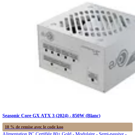
Seasonic Core GX ATX 3 (2024) - 850W (Blanc)
10 % de remise avec le code
koo
Alimentation PC Certifiée 80+ Gold - Modulaire - Semi-passive -