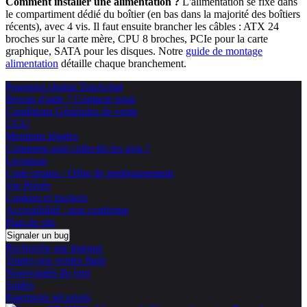
Comment installer une alimentation ?
L'alimentation se fixe dans
le compartiment dédié du boîtier (en bas dans la majorité des boîtiers
récents), avec 4 vis. Il faut ensuite brancher les câbles : ATX 24
broches sur la carte mère, CPU 8 broches, PCIe pour la carte
graphique, SATA pour les disques. Notre
guide de montage
alimentation
détaille chaque branchement.
Pourquoi choisir TopAchat
Besoin d'aide ? Contacte nous
Conditions Générales de vente
CGU
Mentions légales
Comment sont collectés les avis ?
Livraison
Code promo / Offre de remboursement
Vie Privée
Cookies et trackers
Accessibilité : non conforme
Plan du site
Signaler un bug
Recherche par marque
Toutes nos ventes flash
Nouveautés du jour
Soldes
Paiements sécurisés