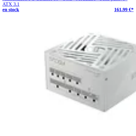
ATX 3.1
en stock
161.99 €*