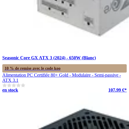
Seasonic Core GX ATX 3 (2024) - 650W (Blanc)
10 % de remise avec le code
koo
Alimentation PC Certifiée 80+ Gold - Modulaire - Semi-passive -
ATX 3.1
en stock
107.99 €*