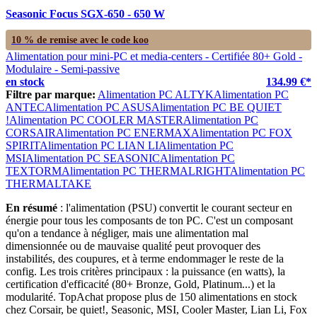
Seasonic Focus SGX-650 - 650 W
10 % de remise avec le code
koo
Alimentation pour mini-PC et media-centers - Certifiée 80+ Gold -
Modulaire - Semi-passive
en stock
134.99 €*
Filtre par marque:
Alimentation PC ALTYK
Alimentation PC
ANTEC
Alimentation PC ASUS
Alimentation PC BE QUIET
!
Alimentation PC COOLER MASTER
Alimentation PC
CORSAIR
Alimentation PC ENERMAX
Alimentation PC FOX
SPIRIT
Alimentation PC LIAN LI
Alimentation PC
MSI
Alimentation PC SEASONIC
Alimentation PC
TEXTORM
Alimentation PC THERMALRIGHT
Alimentation PC
THERMALTAKE
En résumé
: l'alimentation (PSU) convertit le courant secteur en
énergie pour tous les composants de ton PC. C'est un composant
qu'on a tendance à négliger, mais une alimentation mal
dimensionnée ou de mauvaise qualité peut provoquer des
instabilités, des coupures, et à terme endommager le reste de la
config. Les trois critères principaux : la puissance (en watts), la
certification d'efficacité (80+ Bronze, Gold, Platinum...) et la
modularité. TopAchat propose plus de 150 alimentations en stock
chez Corsair, be quiet!, Seasonic, MSI, Cooler Master, Lian Li, Fox