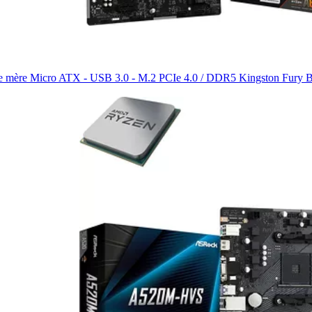
te mère Micro ATX - USB 3.0 - M.2 PCIe 4.0 / DDR5 Kingston Fury 