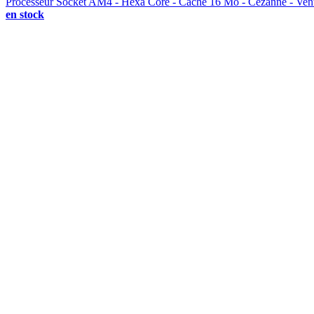
Processeur Socket AM4 - Hexa Core - Cache 16 Mo - Cezanne - Vent
en stock