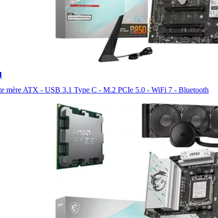
I
te mère ATX - USB 3.1 Type C - M.2 PCIe 5.0 - WiFi 7 - Bluetooth