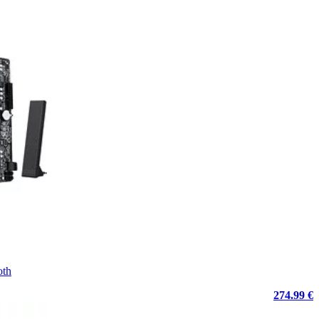
oth
274.99 €