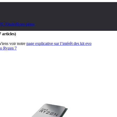
PC Finder
Bons plans
 articles)
 Viens voir notre
page explicative sur l’intérêt des kit evo
vo Ryzen 7