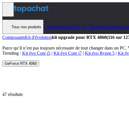
Aller au contenu
Configomatic
Les PC By TopAchat
Configo Ai
Tous nos produits
Composants
Kit d'évolution
kit upgrade pour RTX 4060
(116 sur 127
Parce qu’il n’est pas toujours nécessaire de tout changer dans un PC.
Trending :
Kit évo Core i5
|
Kit évo Core i7
|
Kit évo Ryzen 5
|
Kit é
GeForce RTX 4060
47 résultats