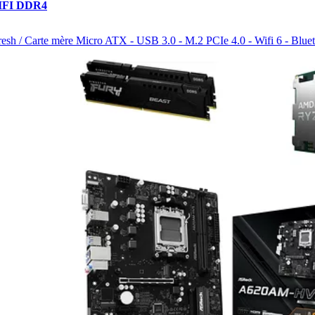
WIFI DDR4
resh / Carte mère Micro ATX - USB 3.0 - M.2 PCIe 4.0 - Wifi 6 - Blue