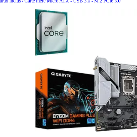
irad inclus / Carte mère Micro ATX - USB 3.0 - M.2 PCIe 3.0