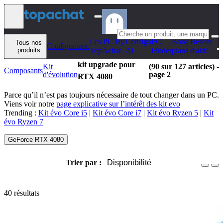
Aller au contenu
Les PC By
Configo
PC
Bons
Besoin
Tous nos
Configomatic
produits
TopAchat
Ai
Finder
plans
d'aide
kit upgrade pour
Kit
(90 sur 127 articles) -
Composants
d'évolution
page 2
RTX 4080
Parce qu’il n’est pas toujours nécessaire de tout changer dans un PC.
Viens voir notre
page explicative sur l’intérêt des kit evo
Trending :
Kit évo Core i5
|
Kit évo Core i7
|
Kit évo Ryzen 5
|
Kit
évo Ryzen 7
GeForce RTX 4080
Trier par :
Disponibilité
40 résultats