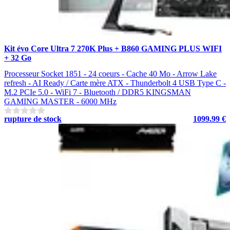
Kit évo Core Ultra 7 270K Plus + B860 GAMING PLUS WIFI
+ 32 Go
Processeur Socket 1851 - 24 coeurs - Cache 40 Mo - Arrow Lake
refresh - AI Ready / Carte mère ATX - Thunderbolt 4 USB Type C -
M.2 PCIe 5.0 - WiFi 7 - Bluetooth / DDR5 KINGSMAN
GAMING MASTER - 6000 MHz
rupture de stock
1099.99 €