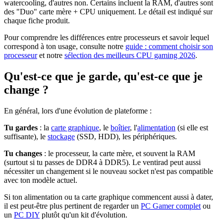
watercooling, d'autres non. Certains incluent la RAM, d'autres sont
des "Duo" carte mère + CPU uniquement. Le détail est indiqué sur
chaque fiche produit.
Pour comprendre les différences entre processeurs et savoir lequel
correspond à ton usage, consulte notre
guide : comment choisir son
processeur
et notre
sélection des meilleurs CPU gaming 2026
.
Qu'est-ce que je garde, qu'est-ce que je
change ?
En général, lors d'une évolution de plateforme :
Tu gardes
: la
carte graphique
, le
boîtier
, l'
alimentation
(si elle est
suffisante), le
stockage
(SSD, HDD), les périphériques.
Tu changes
: le processeur, la carte mère, et souvent la RAM
(surtout si tu passes de DDR4 à DDR5). Le ventirad peut aussi
nécessiter un changement si le nouveau socket n'est pas compatible
avec ton modèle actuel.
Si ton alimentation ou ta carte graphique commencent aussi à dater,
il est peut-être plus pertinent de regarder un
PC Gamer complet
ou
un
PC DIY
plutôt qu'un kit d'évolution.