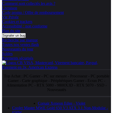
Comment sont collectés les avis ?
Livraison
Code promo / Offre de remboursement
Vie Privée
Cookies et trackers
Accessibilité : non conforme
Plan du site
Signaler un bug
Recherche par marque
Toutes nos ventes flash
Nouveautés du jour
Soldes
Paiements sécurisés
Top Achat :
PC Gamer
-
PC sur mesure
-
Processeur
-
PC portable
Gamer
-
Carte graphique
-
Périphériques Gamer
-
Ecran PC
-
Alimentation PC
-
RTX 5080
-
9800X3D
-
RTX 5070
-
SSD
-
Nouveautés
Corsair Xeneon Edge - Violet
Cooler Master MWE Gold 650 V3 ATX 3.1 Non-Modular -
650W