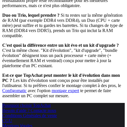
réinstallation propre reste recommandée pour les meilleures
performances, mais ce n'est plus obligatoire.
Duo ou Trio, lequel prendre ?
Si tu restes sur la même génération
de RAM (par exemple DDR4 vers DDR4), un Duo (CPU + carte
mère) peut suffire et tu gardes tes barrettes. Si tu changes de type de
RAM (DDR4 vers DDR5), prends un Trio qui inclut la RAM
compatible.
C'est quoi la différence entre un kit évo et un kit d'upgrade ?
C'est la même chose. "Kit d'évolution", "kit d'upgrade", "bundle
évolution" désignent tous un pack processeur + carte mère (+
éventuellement RAM et ventirad) conçu pour mettre à jour la
plateforme d'un PC existant.
Est-ce que TopAchat peut monter le kit d'évolution dans mon
PC ?
Les kits d'évolution sont conçus pour être installés par
l'utilisateur. Si tu préfères confier le montage complet à des pros, le
Configomatic
avec l'option
montage expert
te permet de faire
assembler un PC complet sur mesure.
Pourquoi choisir TopAchat
Besoin d'aide ? Contacte nous
Conditions Générales de vente
CGU
Mentions légales