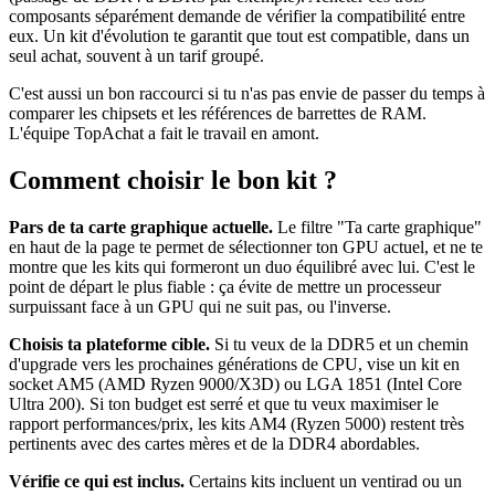
composants séparément demande de vérifier la compatibilité entre
eux. Un kit d'évolution te garantit que tout est compatible, dans un
seul achat, souvent à un tarif groupé.
C'est aussi un bon raccourci si tu n'as pas envie de passer du temps à
comparer les chipsets et les références de barrettes de RAM.
L'équipe TopAchat a fait le travail en amont.
Comment choisir le bon kit ?
Pars de ta carte graphique actuelle.
Le filtre "Ta carte graphique"
en haut de la page te permet de sélectionner ton GPU actuel, et ne te
montre que les kits qui formeront un duo équilibré avec lui. C'est le
point de départ le plus fiable : ça évite de mettre un processeur
surpuissant face à un GPU qui ne suit pas, ou l'inverse.
Choisis ta plateforme cible.
Si tu veux de la DDR5 et un chemin
d'upgrade vers les prochaines générations de CPU, vise un kit en
socket AM5 (AMD Ryzen 9000/X3D) ou LGA 1851 (Intel Core
Ultra 200). Si ton budget est serré et que tu veux maximiser le
rapport performances/prix, les kits AM4 (Ryzen 5000) restent très
pertinents avec des cartes mères et de la DDR4 abordables.
Vérifie ce qui est inclus.
Certains kits incluent un ventirad ou un