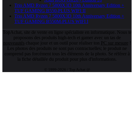
Trio AMD Ryzen 7 5800X3D 10th Anniversary Edition +
TUF GAMING B550-PLUS WIFI II
Trio AMD Ryzen 7 5800X3D 10th Anniversary Edition +
TUF GAMING B550M-PLUS WIFI I
TopAchat, site de vente en ligne spécialiste en informatique. Nous te
proposons des produits high-tech et gamer avec un tas de
nouveautés
chaque jour et un outil pour réaliser ton
PC sur mesure
!
Les photos des produits ne sont pas contractuelles; le produit ne
comprend pas forcément tous les éléments de la photo. Se référer à
la fiche détaillée du produit pour plus d'informations.
© 1999-2026 / Top Achat @