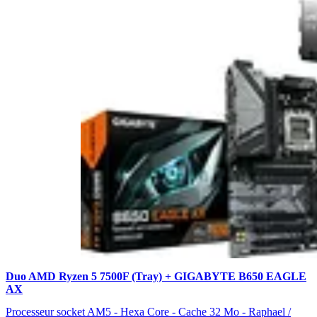
Duo AMD Ryzen 5 7500F (Tray) + GIGABYTE B650 EAGLE
AX
Processeur socket AM5 - Hexa Core - Cache 32 Mo - Raphael /