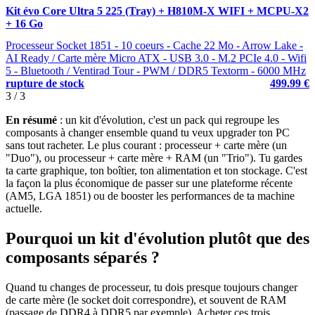
Kit évo Core Ultra 5 225 (Tray) + H810M-X WIFI + MCPU-X2
+ 16 Go
Processeur Socket 1851 - 10 coeurs - Cache 22 Mo - Arrow Lake -
AI Ready / Carte mère Micro ATX - USB 3.0 - M.2 PCIe 4.0 - Wifi
5 - Bluetooth / Ventirad Tour - PWM / DDR5 Textorm - 6000 MHz
rupture de stock
499.99 €
3 / 3
En résumé
: un kit d'évolution, c'est un pack qui regroupe les
composants à changer ensemble quand tu veux upgrader ton PC
sans tout racheter. Le plus courant : processeur + carte mère (un
"Duo"), ou processeur + carte mère + RAM (un "Trio"). Tu gardes
ta carte graphique, ton boîtier, ton alimentation et ton stockage. C'est
la façon la plus économique de passer sur une plateforme récente
(AM5, LGA 1851) ou de booster les performances de ta machine
actuelle.
Pourquoi un kit d'évolution plutôt que des
composants séparés ?
Quand tu changes de processeur, tu dois presque toujours changer
de carte mère (le socket doit correspondre), et souvent de RAM
(passage de DDR4 à DDR5 par exemple). Acheter ces trois