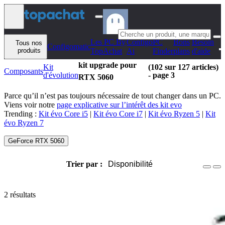
Aller au contenu
Les PC By
Configo
PC
Bons
Besoin
Tous nos
Configomatic
produits
TopAchat
Ai
Finder
plans
d'aide
kit upgrade pour
Kit
(102 sur 127 articles)
Composants
d'évolution
- page 3
RTX 5060
Parce qu’il n’est pas toujours nécessaire de tout changer dans un PC.
Viens voir notre
page explicative sur l’intérêt des kit evo
Trending :
Kit évo Core i5
|
Kit évo Core i7
|
Kit évo Ryzen 5
|
Kit
évo Ryzen 7
GeForce RTX 5060
Trier par :
Disponibilité
2 résultats