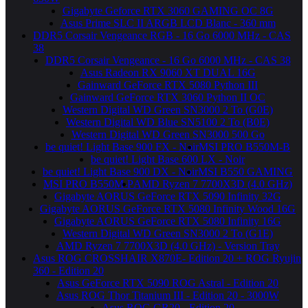
Gigabyte Geforce RTX 3060 GAMING OC 8G
Asus Prime SLC II ARGB LCD Blanc - 360 mm
DDR5 Corsair Vengeance RGB - 16 Go 6000 MHz - CAS
38
DDR5 Corsair Vengeance - 16 Go 6000 MHz - CAS 38
Asus Radeon RX 9060 XT DUAL 16G
Gainward GeForce RTX 5080 Python III
Gainward GeForce RTX 3060 Python II OC
Western Digital WD Green SN3000 2 To (G0E)
Western Digital WD Blue SN5100 2 To (B0E)
Western Digital WD Green SN3000 500 Go
be quiet! Light Base 900 FX - Noir
MSI PRO B550M-B
be quiet! Light Base 600 LX - Noir
be quiet! Light Base 900 DX - Noir
MSI B550 GAMING
MSI PRO B550M-P
AMD Ryzen 7 7700X3D (4.0 GHz)
Gigabyte AORUS GeForce RTX 5090 Infinity 32G
Gigabyte AORUS GeForce RTX 5080 Infinity Wood 16G
Gigabyte AORUS GeForce RTX 5080 Infinity 16G
Western Digital WD Green SN3000 2 To (G1E)
AMD Ryzen 7 7700X3D (4.0 GHz) - Version Tray
Asus ROG CROSSHAIR X870E- Edition 20 + ROG Ryujin
360 - Edition 20
Asus GeForce RTX 5090 ROG Astral - Edition 20
Asus ROG Thor Titanium III - Edition 20 - 3000W
Asus ROG GR20 - Edition 20