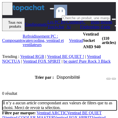
Aller au contenu
Les PC By
Configo
PC
Bons
Besoin
Tous nos
Configomatic
produits
TopAchat
Ai
Finder
plans
d'aide
Ventirad
Refroidissement PC :
(110
Composants
watercooling, ventirad et
Ventirad
Socket
articles)
ventilateurs
AMD 940
Trending :
Ventirad RGB
|
Ventirad BE QUIET !
|
Ventirad
NOCTUA
|
Ventirad FOX SPIRIT
|
be quiet! Pure Rock 3 Black
Trier par :
Disponibilité
0 résultat
Il n’y a aucun article correspondant aux valeurs de filtres que tu as
choisi. Merci de revoir ta sélection.
Filtre par marque:
Ventirad ARCTIC
Ventirad BE QUIET
!
Ventirad COOLER MASTER
Ventirad FOX SPIRIT
Ventirad