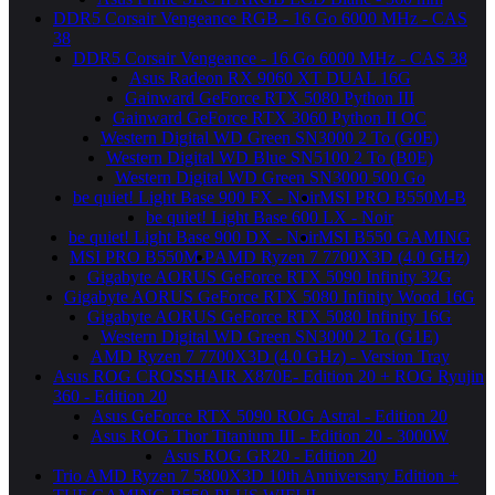
DDR5 Corsair Vengeance RGB - 16 Go 6000 MHz - CAS
38
DDR5 Corsair Vengeance - 16 Go 6000 MHz - CAS 38
Asus Radeon RX 9060 XT DUAL 16G
Gainward GeForce RTX 5080 Python III
Gainward GeForce RTX 3060 Python II OC
Western Digital WD Green SN3000 2 To (G0E)
Western Digital WD Blue SN5100 2 To (B0E)
Western Digital WD Green SN3000 500 Go
be quiet! Light Base 900 FX - Noir
MSI PRO B550M-B
be quiet! Light Base 600 LX - Noir
be quiet! Light Base 900 DX - Noir
MSI B550 GAMING
MSI PRO B550M-P
AMD Ryzen 7 7700X3D (4.0 GHz)
Gigabyte AORUS GeForce RTX 5090 Infinity 32G
Gigabyte AORUS GeForce RTX 5080 Infinity Wood 16G
Gigabyte AORUS GeForce RTX 5080 Infinity 16G
Western Digital WD Green SN3000 2 To (G1E)
AMD Ryzen 7 7700X3D (4.0 GHz) - Version Tray
Asus ROG CROSSHAIR X870E- Edition 20 + ROG Ryujin
360 - Edition 20
Asus GeForce RTX 5090 ROG Astral - Edition 20
Asus ROG Thor Titanium III - Edition 20 - 3000W
Asus ROG GR20 - Edition 20
Trio AMD Ryzen 7 5800X3D 10th Anniversary Edition +