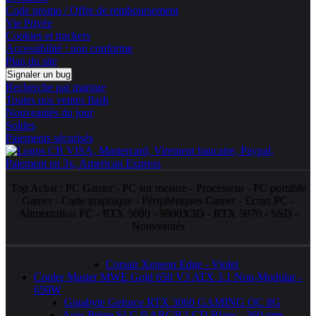
Code promo / Offre de remboursement
Vie Privée
Cookies et trackers
Accessibilité : non conforme
Plan du site
Signaler un bug
Recherche par marque
Toutes nos ventes flash
Nouveautés du jour
Soldes
Paiements sécurisés
Top Achat :
PC Gamer
-
PC sur mesure
-
Processeur
-
PC portable
Gamer
-
Carte graphique
-
Périphériques Gamer
-
Ecran PC
-
Alimentation PC
-
RTX 5080
-
9800X3D
-
RTX 5070
-
SSD
-
Nouveautés
Corsair Xeneon Edge - Violet
Cooler Master MWE Gold 650 V3 ATX 3.1 Non-Modular -
650W
Gigabyte Geforce RTX 3060 GAMING OC 8G
Asus Prime SLC II ARGB LCD Blanc - 360 mm