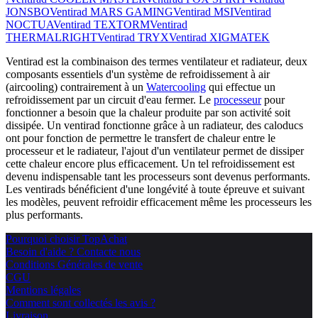
JONSBO
Ventirad MARS GAMING
Ventirad MSI
Ventirad
NOCTUA
Ventirad TEXTORM
Ventirad
THERMALRIGHT
Ventirad TRYX
Ventirad XIGMATEK
Ventirad est la combinaison des termes ventilateur et radiateur, deux
composants essentiels d'un système de refroidissement à air
(aircooling) contrairement à un
Watercooling
qui effectue un
refroidissement par un circuit d'eau fermer. Le
processeur
pour
fonctionner a besoin que la chaleur produite par son activité soit
dissipée. Un ventirad fonctionne grâce à un radiateur, des caloducs
ont pour fonction de permettre le transfert de chaleur entre le
processeur et le radiateur, l'ajout d'un ventilateur permet de dissiper
cette chaleur encore plus efficacement. Un tel refroidissement est
devenu indispensable tant les processeurs sont devenus performants.
Les ventirads bénéficient d'une longévité à toute épreuve et suivant
les modèles, peuvent refroidir efficacement même les processeurs les
plus performants.
Pourquoi choisir TopAchat
Besoin d'aide ? Contacte nous
Conditions Générales de vente
CGU
Mentions légales
Comment sont collectés les avis ?
Livraison