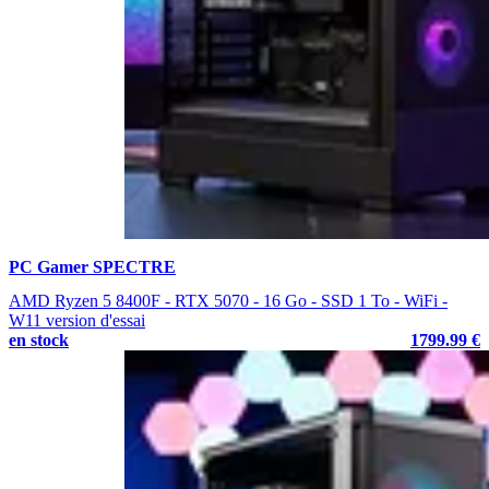
PC Gamer SPECTRE
AMD Ryzen 5 8400F - RTX 5070 - 16 Go - SSD 1 To - WiFi -
W11 version d'essai
en stock
1799.99 €