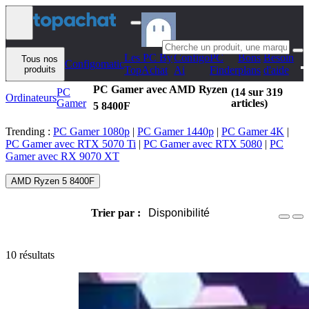
Aller au contenu
Les PC By
Configo
PC
Bons
Besoin
Tous nos
Configomatic
produits
TopAchat
Ai
Finder
plans
d'aide
PC Gamer avec AMD Ryzen
PC
(14 sur 319
Ordinateurs
Gamer
articles)
5 8400F
Trending :
PC Gamer 1080p
|
PC Gamer 1440p
|
PC Gamer 4K
|
PC Gamer avec RTX 5070 Ti
|
PC Gamer avec RTX 5080
|
PC
Gamer avec RX 9070 XT
AMD Ryzen 5 8400F
Trier par :
Disponibilité
10 résultats