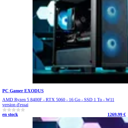
PC Gamer EXODUS
AMD Ryzen 5 8400F - RTX 5060 - 16 Go - SSD 1 To - W11
version d'essai
en stock
1269.99 €