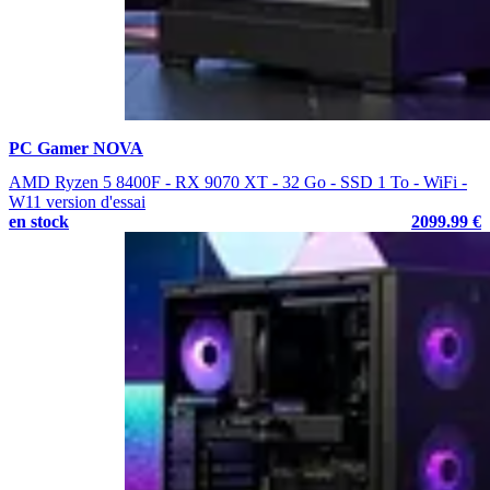
PC Gamer NOVA
AMD Ryzen 5 8400F - RX 9070 XT - 32 Go - SSD 1 To - WiFi -
W11 version d'essai
en stock
2099.99 €