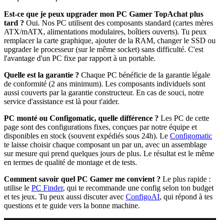
Est-ce que je peux upgrader mon PC Gamer TopAchat plus
tard ?
Oui. Nos PC utilisent des composants standard (cartes mères
ATX/mATX, alimentations modulaires, boîtiers ouverts). Tu peux
remplacer la carte graphique, ajouter de la RAM, changer le SSD ou
upgrader le processeur (sur le même socket) sans difficulté. C'est
l'avantage d'un PC fixe par rapport à un portable.
Quelle est la garantie ?
Chaque PC bénéficie de la garantie légale
de conformité (2 ans minimum). Les composants individuels sont
aussi couverts par la garantie constructeur. En cas de souci, notre
service d'assistance est là pour t'aider.
PC monté ou Configomatic, quelle différence ?
Les PC de cette
page sont des configurations fixes, conçues par notre équipe et
disponibles en stock (souvent expédiés sous 24h). Le
Configomatic
te laisse choisir chaque composant un par un, avec un assemblage
sur mesure qui prend quelques jours de plus. Le résultat est le même
en termes de qualité de montage et de tests.
Comment savoir quel PC Gamer me convient ?
Le plus rapide :
utilise le
PC Finder
, qui te recommande une config selon ton budget
et tes jeux. Tu peux aussi discuter avec
ConfigoAI
, qui répond à tes
questions et te guide vers la bonne machine.