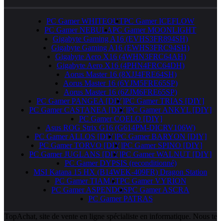
PC Gamer WHITEOUT
PC Gamer ICEFLOW
PC Gamer NEBULA
PC Gamer MOONLIGHT
Gigabyte Gaming A16 (EVHS3FR894SH)
Gigabyte Gaming A16 (EWHS3FRC94SH)
Gigabyte Aero X16 (4WHN3FRC64AH)
Gigabyte Aero X16 (4PHN4FRC64DH)
Aorus Master 16 (8XJJ4FRE64SH)
Aorus Master 16 (6YJM5FRE65SP)
Aorus Master 16 (6ZJM6FRE65SP)
PC Gamer PANGEA [DIY]
PC Gamer TRIAS [DIY]
PC Gamer CASTANEA [DIY]
PC Gamer ANKYL [DIY]
PC Gamer COELO [DIY]
Asus ROG Strix G16 (G614PM-DICRV106W)
PC Gamer ALLOS [DIY]
PC Gamer BARYON [DIY]
PC Gamer TORVO [DIY]
PC Gamer SPINO [DIY]
PC Gamer JUGLANS [DIY]
PC Gamer WALNUT [DIY]
PC Gamer DYPSIS (reconditionné)
MSI Katana 15 HX (B14WEK-409FR) Dragon Station
PC Gamer TIAMAT
PC Gamer VYRION
PC Gamer ASPENDOS
PC Gamer ASCRA
PC Gamer PATRAS
TopAchat, site de vente en ligne spécialiste en informatique. Nous te