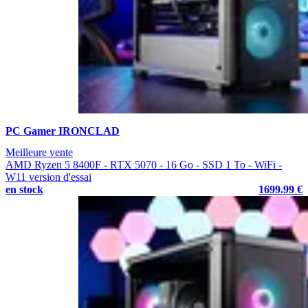
PC Gamer IRONCLAD
Meilleure vente
AMD Ryzen 5 8400F - RTX 5070 - 16 Go - SSD 1 To - WiFi -
W11 version d'essai
en stock
1699.99 €