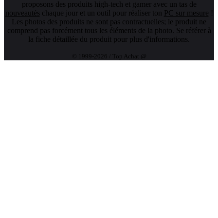
proposons des produits high-tech et gamer avec un tas de
nouveautés
chaque jour et un outil pour réaliser ton
PC sur mesure
!
Les photos des produits ne sont pas contractuelles; le produit ne
comprend pas forcément tous les éléments de la photo. Se référer à
la fiche détaillée du produit pour plus d'informations.
© 1999-2026 / Top Achat @