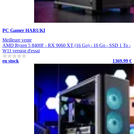
PC Gamer HARUKI
Meilleure vente
AMD Ryzen 5 8400F - RX 9060 XT (16 Go) - 16 Go - SSD 1 To -
W11 version d'essai
en stock
1369.99 €