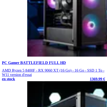
PC Gamer BATTLEFIELD FULL HD
AMD Ryzen 5 8400F - RX 9060 XT (16 Go) - 16 Go - SSD 1 To -
W11 version d'essai
en stock
1369.99 €