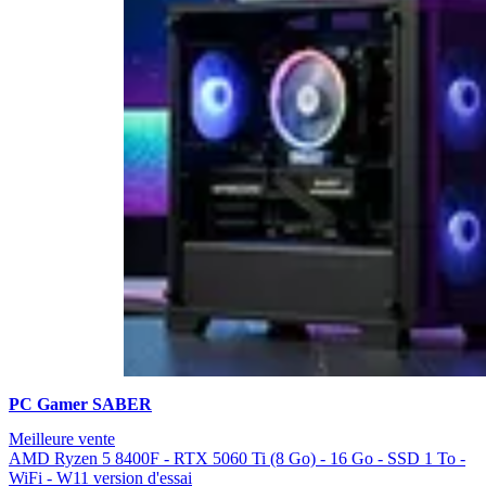
PC Gamer SABER
Meilleure vente
AMD Ryzen 5 8400F - RTX 5060 Ti (8 Go) - 16 Go - SSD 1 To -
WiFi - W11 version d'essai