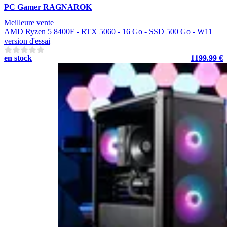
PC Gamer RAGNAROK
Meilleure vente
AMD Ryzen 5 8400F - RTX 5060 - 16 Go - SSD 500 Go - W11
version d'essai
en stock
1199.99 €