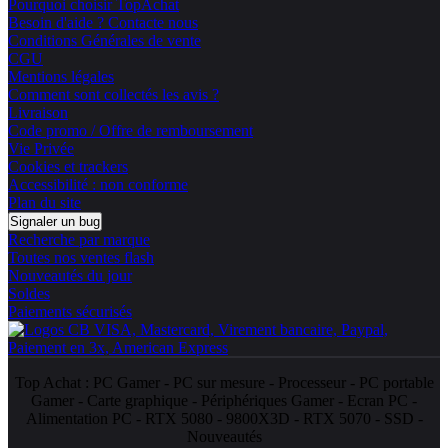
Pourquoi choisir TopAchat
Besoin d'aide ? Contacte nous
Conditions Générales de vente
CGU
Mentions légales
Comment sont collectés les avis ?
Livraison
Code promo / Offre de remboursement
Vie Privée
Cookies et trackers
Accessibilité : non conforme
Plan du site
Signaler un bug
Recherche par marque
Toutes nos ventes flash
Nouveautés du jour
Soldes
Paiements sécurisés
Top Achat :
PC Gamer
-
PC sur mesure
-
Processeur
-
PC portable
Gamer
-
Carte graphique
-
Périphériques Gamer
-
Ecran PC
-
Alimentation PC
-
RTX 5080
-
9800X3D
-
RTX 5070
-
SSD
-
Nouveautés