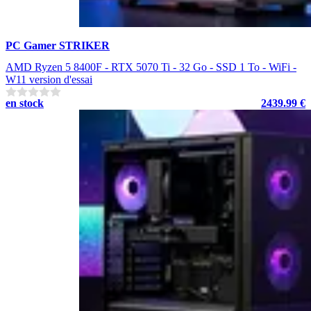
PC Gamer STRIKER
AMD Ryzen 5 8400F - RTX 5070 Ti - 32 Go - SSD 1 To - WiFi -
W11 version d'essai
en stock
2439.99 €