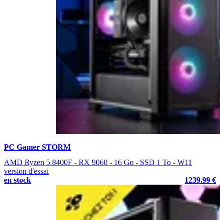
PC Gamer STORM
AMD Ryzen 5 8400F - RX 9060 - 16 Go - SSD 1 To - W11
version d'essai
en stock
1239.99 €