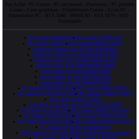
Top Achat :
PC Gamer
-
PC sur mesure
-
Processeur
-
PC portable
Gamer
-
Carte graphique
-
Périphériques Gamer
-
Ecran PC
-
Alimentation PC
-
RTX 5080
-
9800X3D
-
RTX 5070
-
SSD
-
Nouveautés
PC Gamer WHITEOUT
PC Gamer ICEFLOW
PC Gamer NEBULA
PC Gamer MOONLIGHT
Gigabyte Gaming A16 (EVHS3FR894SH)
Gigabyte Gaming A16 (EWHS3FRC94SH)
Gigabyte Aero X16 (4WHN3FRC64AH)
Gigabyte Aero X16 (4PHN4FRC64DH)
Aorus Master 16 (8XJJ4FRE64SH)
Aorus Master 16 (6YJM5FRE65SP)
Aorus Master 16 (6ZJM6FRE65SP)
PC Gamer PANGEA [DIY]
PC Gamer TRIAS [DIY]
PC Gamer CASTANEA [DIY]
PC Gamer ANKYL [DIY]
PC Gamer COELO [DIY]
Asus ROG Strix G16 (G614PM-DICRV106W)
PC Gamer ALLOS [DIY]
PC Gamer BARYON [DIY]
PC Gamer TORVO [DIY]
PC Gamer SPINO [DIY]
PC Gamer JUGLANS [DIY]
PC Gamer WALNUT [DIY]
PC Gamer DYPSIS (reconditionné)
MSI Katana 15 HX (B14WEK-409FR) Dragon Station
PC Gamer TIAMAT
PC Gamer VYRION