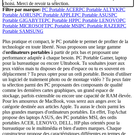
choisi. Merci de revoir ta sélection.
Filtre par marque:
PC Portable ACER
PC Portable ALTYK
PC
Portable AORUS
PC Portable APPLE
PC Portable ASUS
PC
Portable GIGABYTE
PC Portable HP
PC Portable LENOVO
PC
Portable MICROSOFT
PC Portable MSI
PC Portable RAZER
PC
Portable SAMSUNG
Plus pratique et compact, le PC portable te permet de profiter de la
technologie en toute liberté. Nous proposons une large gamme
d'
ordinateurs portables
à partir de prix bas et proposant une
performance adaptée à chaque besoin. PC Portable Gamer, laptop
pour la bureautique ou encore Ultrabook. Tu souhaites jouer aux
jeux vidéos mais tu disposes de peu d'espace ou tu es souvent en
déplacement ? Tu peux opter pour un ordi portable. Besoin d'utiliser
un logiciel de traitement photo ou de montage vidéo ? Tu peux faire
ta sélection parmi des PC proposants des composants de qualité
comme les dernières cartes graphiques, un grand espace de
stockage, parfois extensible ou encore une capacité de RAM élevée.
Pour les amoureux de MacBook, vous serez aux anges avec la
catégorie destinée aux articles Apple. Tu auras le choix parmi les
plus grandes marques d'ordinateurs portables. En effet, TopAchat
propose des laptops ASUS, des PC portables MSI, des ordis
portables ACER, LENOVO, DELL, HP plus orientés pour la
bureautique ou le multimédia et bien d'autres marques. Chaque
constructeur propose des caractéristiques différentes en termes de