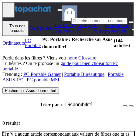
Aller au contenu
Les PC By
Configo
PC
Bons
Besoin
Tous nos
Configomatic
produits
TopAchat
Ai
Finder
plans
d'aide
PC Portable : Recherche sur Asus
PC
(144
Ordinateurs
Portable
articles)
doom offert
Perdu dans les filtres ? Viens voir
notre Glossaire
Tu hésites ? On te propose un
guide pour bien choisir ton Pc
portable
!
Trending :
PC Portable Gamer
|
Portable Bureautique
|
Portable
ASUS 15"
|
PC portable MSI
Recherche: Asus doom offert
Trier par :
Disponibilité
0 résultat
Il n’y a aucun article correspondant aux valeurs de filtres que tu as