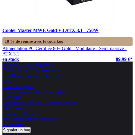
Cooler Master MWE Gold V3 ATX 3.1 - 750W
10 % de remise avec le code
koo
Alimentation PC Certifiée 80+ Gold - Modulaire - Semi-passive -
ATX 3.1
en stock
89.99 €*
Pourquoi choisir TopAchat
Besoin d'aide ? Contacte nous
Conditions Générales de vente
CGU
Mentions légales
Comment sont collectés les avis ?
Livraison
Code promo / Offre de remboursement
Vie Privée
Cookies et trackers
Accessibilité : non conforme
Plan du site
Signaler un bug