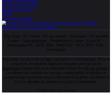
Recherche par marque
Toutes nos ventes flash
Nouveautés du jour
Soldes
Paiements sécurisés
Top Achat :
PC Gamer
-
PC sur mesure
-
Processeur
-
PC portable
Gamer
-
Carte graphique
-
Périphériques Gamer
-
Ecran PC
-
Alimentation PC
-
RTX 5080
-
9800X3D
-
RTX 5070
-
SSD
-
Nouveautés
TopAchat, site de vente en ligne spécialiste en informatique. Nous te
proposons des produits high-tech et gamer avec un tas de
nouveautés
chaque jour et un outil pour réaliser ton
PC sur mesure
!
Les photos des produits ne sont pas contractuelles; le produit ne
comprend pas forcément tous les éléments de la photo. Se référer à
la fiche détaillée du produit pour plus d'informations.
© 1999-2026 / Top Achat @