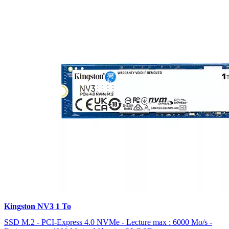
Kingston NV3 1 To
SSD M.2 - PCI-Express 4.0 NVMe - Lecture max : 6000 Mo/s -