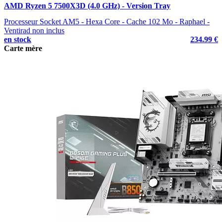
AMD Ryzen 5 7500X3D (4.0 GHz) - Version Tray
Processeur Socket AM5 - Hexa Core - Cache 102 Mo - Raphael -
Ventirad non inclus
en stock
234.99 €
Carte mère