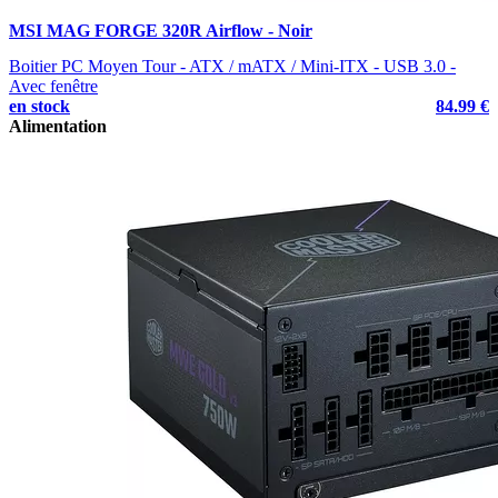
MSI MAG FORGE 320R Airflow - Noir
Boitier PC Moyen Tour - ATX / mATX / Mini-ITX - USB 3.0 -
Avec fenêtre
en stock
84.99 €
Alimentation