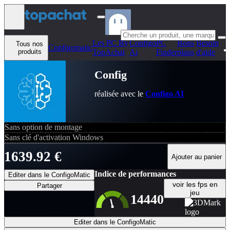
Aller au contenu
Les PC By
Configo
PC
Bons
Besoin
Tous nos
Configomatic
produits
TopAchat
Ai
Finder
plans
d'aide
Config
réalisée avec le
Configo AI
Sans option de montage
Sans clé d'activation Windows
1639.92 €
Ajouter au panier
Indice de performances
Editer dans le ConfigoMatic
voir les fps en
Partager
jeu
14440
Editer dans le ConfigoMatic