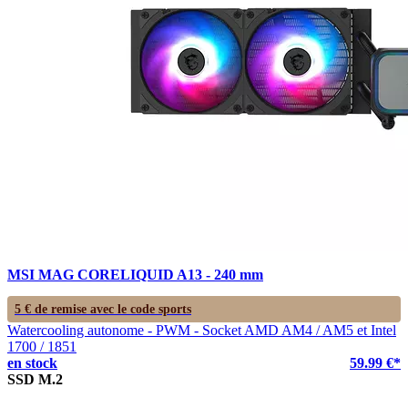
MSI MAG CORELIQUID A13 - 240 mm
5 € de remise avec le code
sports
Watercooling autonome - PWM - Socket AMD AM4 / AM5 et Intel
1700 / 1851
en stock
59.99 €*
SSD M.2