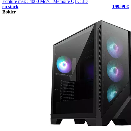
Ecriture max : 4000 Mo/s - Mémoire QLC 3D
en stock
199.99 €
Boitier