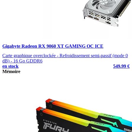
Gigabyte Radeon RX 9060 XT GAMING OC ICE
Carte graphique overclockée - Refroidissement semi-passif (mode 0
dB) - 16 Go GDDR6
en stock
549.99 €
Mémoire