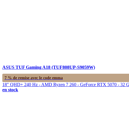
ASUS TUF Gaming A18 (TUF808UP-S9059W)
7 % de remise avec le code
emma
18" QHD+ 240 Hz - AMD Ryzen 7 260 - GeForce RTX 5070 - 32 
en stock