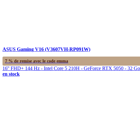
ASUS Gaming V16 (V3607VH-RP091W)
7 % de remise avec le code
emma
16'' FHD+ 144 Hz - Intel Core 5 210H - GeForce RTX 5050 - 32 
en stock