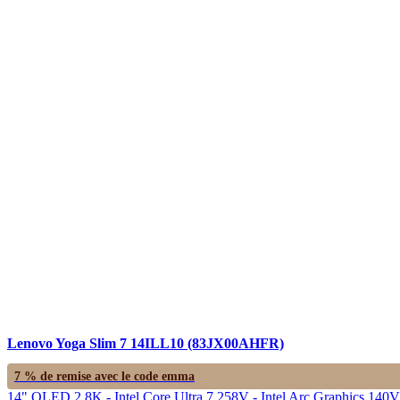
Lenovo Yoga Slim 7 14ILL10 (83JX00AHFR)
7 % de remise avec le code
emma
14" OLED 2.8K - Intel Core Ultra 7 258V - Intel Arc Graphics 14