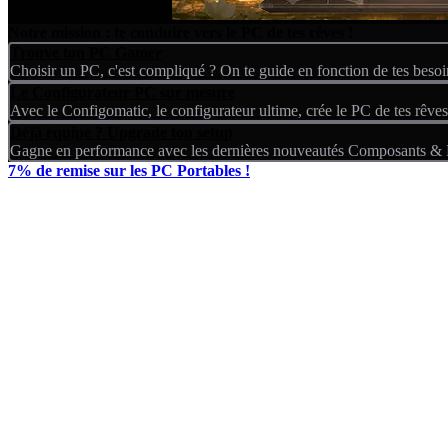
Notre mission : te conduire vers le PC de tes rêves !
Trouve ton PC Gamer
Choisir un PC, c'est compliqué ? On te guide en fonction de tes besoi
Le Configurateur PC sur mesure
Avec le Configomatic, le configurateur ultime, crée le PC de tes rêve
Déjà équipé ? Upgrade ton setup
Gagne en performance avec les dernières nouveautés Composants & P
7% de remise sur les PC Portables !