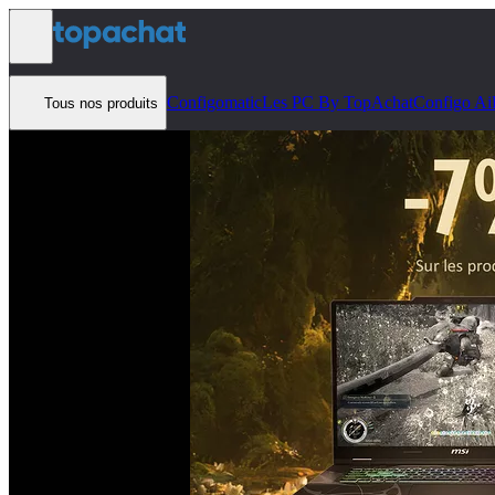
Aller au contenu
Configomatic
Les PC By TopAchat
Configo Ai
Tous nos produits