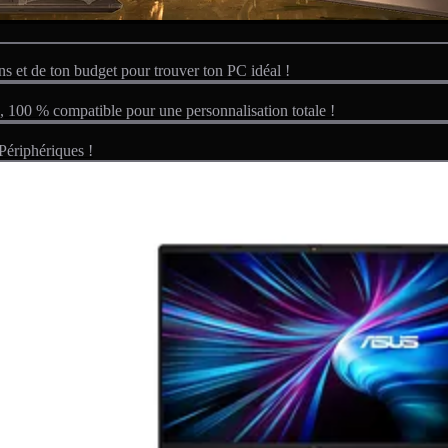
ns et de ton budget pour trouver ton PC idéal !
s, 100 % compatible pour une personnalisation totale !
ériphériques !