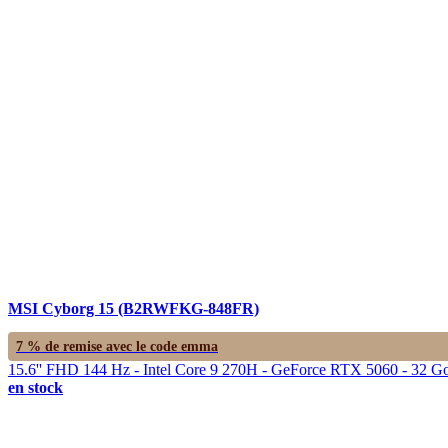
MSI Cyborg 15 (B2RWFKG-848FR)
7 % de remise avec le code
emma
15.6'' FHD 144 Hz - Intel Core 9 270H - GeForce RTX 5060 - 32 
en stock