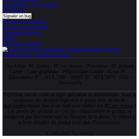
Accessibilité : non conforme
Plan du site
Signaler un bug
Recherche par marque
Toutes nos ventes flash
Nouveautés du jour
Soldes
Paiements sécurisés
Top Achat :
PC Gamer
-
PC sur mesure
-
Processeur
-
PC portable
Gamer
-
Carte graphique
-
Périphériques Gamer
-
Ecran PC
-
Alimentation PC
-
RTX 5080
-
9800X3D
-
RTX 5070
-
SSD
-
Nouveautés
TopAchat, site de vente en ligne spécialiste en informatique. Nous te
proposons des produits high-tech et gamer avec un tas de
nouveautés
chaque jour et un outil pour réaliser ton
PC sur mesure
!
Les photos des produits ne sont pas contractuelles; le produit ne
comprend pas forcément tous les éléments de la photo. Se référer à
la fiche détaillée du produit pour plus d'informations.
© 1999-2026 / Top Achat @