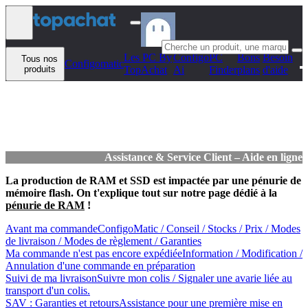
Aller au contenu
Les PC By
Configo
PC
Bons
Besoin
Tous nos
Configomatic
produits
TopAchat
Ai
Finder
plans
d'aide
Assistance & Service Client – Aide en ligne
La production de RAM et SSD est impactée par une pénurie de
mémoire flash. On t'explique tout sur notre page dédié à la
pénurie de RAM
!
Avant ma commande
ConfigoMatic / Conseil / Stocks / Prix / Modes
de livraison / Modes de règlement / Garanties
Ma commande n'est pas encore expédiée
Information / Modification /
Annulation d'une commande en préparation
Suivi de ma livraison
Suivre mon colis / Signaler une avarie liée au
transport d'un colis.
SAV : Garanties et retours
Assistance pour une première mise en