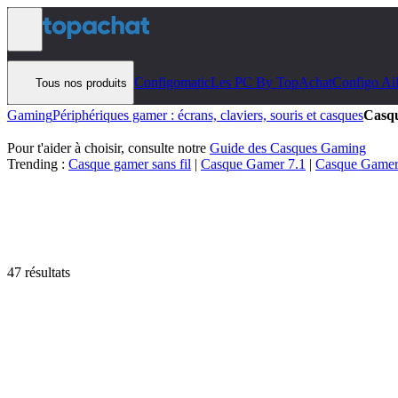
Aller au contenu
Configomatic
Les PC By TopAchat
Configo Ai
Tous nos produits
Gaming
Périphériques gamer : écrans, claviers, souris et casques
Casq
Pour t'aider à choisir, consulte notre
Guide des Casques Gaming
Trending :
Casque gamer sans fil
|
Casque Gamer 7.1
|
Casque Gam
47 résultats