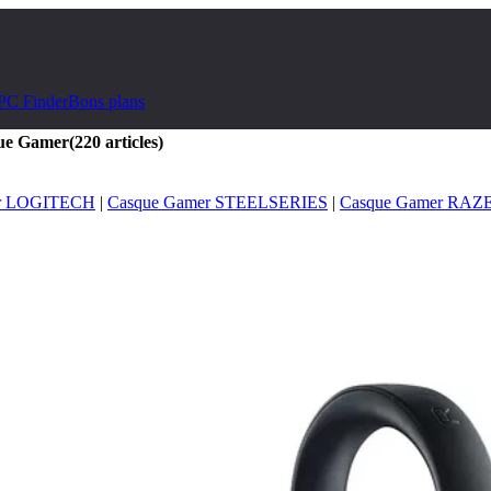
PC Finder
Bons plans
ue Gamer
(220 articles)
er LOGITECH
|
Casque Gamer STEELSERIES
|
Casque Gamer RAZ