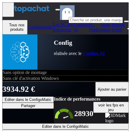
Aller au contenu
Les PC By
Configo
PC
Bons
Besoin
Tous nos
Configomatic
produits
TopAchat
Ai
Finder
plans
d'aide
Config
réalisée avec le
Configo AI
Sans option de montage
Sans clé d'activation Windows
3934.92 €
Ajouter au panier
Indice de performances
Editer dans le ConfigoMatic
voir les fps en
Partager
jeu
28930
Editer dans le ConfigoMatic