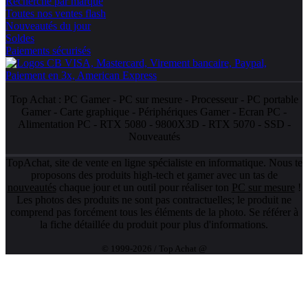
Recherche par marque
Toutes nos ventes flash
Nouveautés du jour
Soldes
Paiements sécurisés
Top Achat :
PC Gamer
-
PC sur mesure
-
Processeur
-
PC portable
Gamer
-
Carte graphique
-
Périphériques Gamer
-
Ecran PC
-
Alimentation PC
-
RTX 5080
-
9800X3D
-
RTX 5070
-
SSD
-
Nouveautés
TopAchat, site de vente en ligne spécialiste en informatique. Nous te
proposons des produits high-tech et gamer avec un tas de
nouveautés
chaque jour et un outil pour réaliser ton
PC sur mesure
!
Les photos des produits ne sont pas contractuelles; le produit ne
comprend pas forcément tous les éléments de la photo. Se référer à
la fiche détaillée du produit pour plus d'informations.
© 1999-2026 / Top Achat @