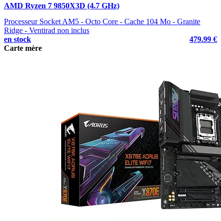
AMD Ryzen 7 9850X3D (4.7 GHz)
Processeur Socket AM5 - Octo Core - Cache 104 Mo - Granite
Ridge - Ventirad non inclus
en stock
479.99 €
Carte mère