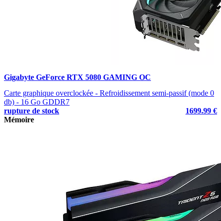
Gigabyte GeForce RTX 5080 GAMING OC
Carte graphique overclockée - Refroidissement semi-passif (mode 0
db) - 16 Go GDDR7
rupture de stock
1699.99 €
Mémoire