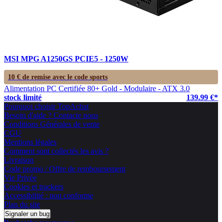
MSI MPG A1250GS PCIE5 - 1250W
10 € de remise avec le code
sports
Alimentation PC Certifiée 80+ Gold - Modulaire - ATX 3.0
stock limité
139.99 €*
Pourquoi choisir TopAchat
Besoin d'aide ? Contacte nous
Conditions Générales de vente
CGU
Mentions légales
Comment sont collectés les avis ?
Livraison
Code promo / Offre de remboursement
Vie Privée
Cookies et trackers
Accessibilité : non conforme
Plan du site
Signaler un bug