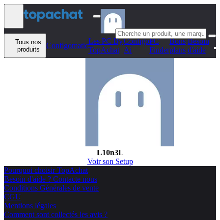
Aller au contenu
Les PC By
Configo
PC
Bons
Besoin
Tous nos
Configomatic
produits
TopAchat
Ai
Finder
plans
d'aide
L10n3L
Voir son Setup
Pourquoi choisir TopAchat
Besoin d'aide ? Contacte nous
Conditions Générales de vente
CGU
Mentions légales
Comment sont collectés les avis ?