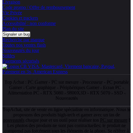
Livraison
Code promo / Offre de remboursement
Vie Privée
Cookies et trackers
Accessibilité : non conforme
Plan du site
Signaler un bug
Recherche par marque
Toutes nos ventes flash
Nouveautés du jour
Soldes
Paiements sécurisés
Top Achat :
PC Gamer
-
PC sur mesure
-
Processeur
-
PC portable
Gamer
-
Carte graphique
-
Périphériques Gamer
-
Ecran PC
-
Alimentation PC
-
RTX 5080
-
9800X3D
-
RTX 5070
-
SSD
-
Nouveautés
TopAchat, site de vente en ligne spécialiste en informatique. Nous te
proposons des produits high-tech et gamer avec un tas de
nouveautés
chaque jour et un outil pour réaliser ton
PC sur mesure
!
Les photos des produits ne sont pas contractuelles; le produit ne
comprend pas forcément tous les éléments de la photo. Se référer à