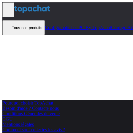
Aller au contenu
Configomatic
Les PC By TopAchat
Configo Ai
Tous nos produits
Pourquoi choisir TopAchat
Besoin d'aide ? Contacte nous
Conditions Générales de vente
CGU
Mentions légales
Comment sont collectés les avis ?