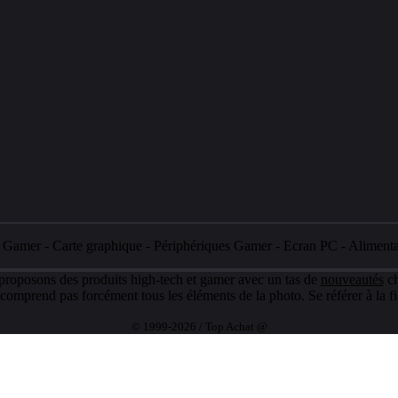
e Gamer
-
Carte graphique
-
Périphériques Gamer
-
Ecran PC
-
Aliment
 proposons des produits high-tech et gamer avec un tas de
nouveautés
ch
e comprend pas forcément tous les éléments de la photo. Se référer à la fi
© 1999-2026 / Top Achat @