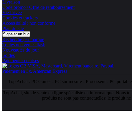
Livraison
Code promo / Offre de remboursement
Vie Privée
Cookies et trackers
Accessibilité : non conforme
Plan du site
Signaler un bug
Recherche par marque
Toutes nos ventes flash
Nouveautés du jour
Soldes
Paiements sécurisés
Top Achat :
PC Gamer
-
PC sur mesure
-
Processeur
-
PC portabl
TopAchat, site de vente en ligne spécialiste en informatique. Nous te
produits ne sont pas contractuelles; le produit n