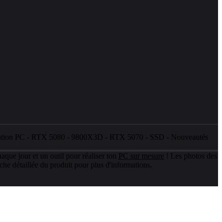
ation PC
-
RTX 5080
-
9800X3D
-
RTX 5070
-
SSD
-
Nouveautés
aque jour et un outil pour réaliser ton
PC sur mesure
! Les photos des
che détaillée du produit pour plus d'informations.