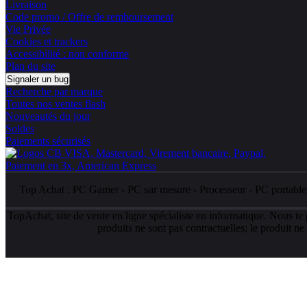
Livraison
Code promo / Offre de remboursement
Vie Privée
Cookies et trackers
Accessibilité : non conforme
Plan du site
Signaler un bug
Recherche par marque
Toutes nos ventes flash
Nouveautés du jour
Soldes
Paiements sécurisés
Top Achat :
PC Gamer
-
PC sur mesure
-
Processeur
-
PC portabl
TopAchat, site de vente en ligne spécialiste en informatique. Nous te
produits ne sont pas contractuelles; le produit n