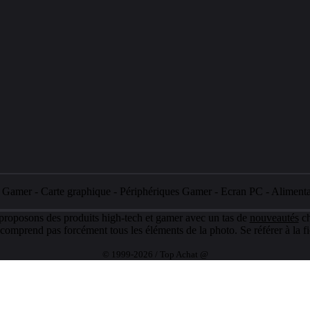
e Gamer
-
Carte graphique
-
Périphériques Gamer
-
Ecran PC
-
Aliment
 proposons des produits high-tech et gamer avec un tas de
nouveautés
ch
e comprend pas forcément tous les éléments de la photo. Se référer à la fi
© 1999-2026 / Top Achat @