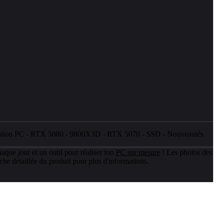
ation PC
-
RTX 5080
-
9800X3D
-
RTX 5070
-
SSD
-
Nouveautés
aque jour et un outil pour réaliser ton
PC sur mesure
! Les photos des
che détaillée du produit pour plus d'informations.