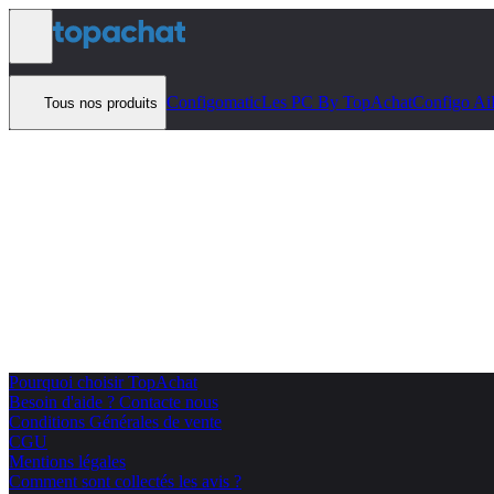
Aller au contenu
Configomatic
Les PC By TopAchat
Configo Ai
Tous nos produits
Pourquoi choisir TopAchat
Besoin d'aide ? Contacte nous
Conditions Générales de vente
CGU
Mentions légales
Comment sont collectés les avis ?