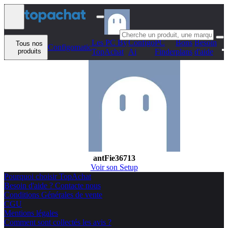
Aller au contenu
Les PC By
Configo
PC
Bons
Besoin
Tous nos
Configomatic
produits
TopAchat
Ai
Finder
plans
d'aide
antFie36713
Voir son Setup
Pourquoi choisir TopAchat
Besoin d'aide ? Contacte nous
Conditions Générales de vente
CGU
Mentions légales
Comment sont collectés les avis ?