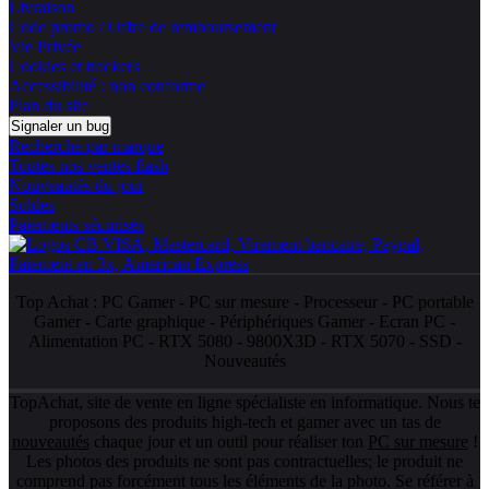
Livraison
Code promo / Offre de remboursement
Vie Privée
Cookies et trackers
Accessibilité : non conforme
Plan du site
Signaler un bug
Recherche par marque
Toutes nos ventes flash
Nouveautés du jour
Soldes
Paiements sécurisés
Top Achat :
PC Gamer
-
PC sur mesure
-
Processeur
-
PC portable
Gamer
-
Carte graphique
-
Périphériques Gamer
-
Ecran PC
-
Alimentation PC
-
RTX 5080
-
9800X3D
-
RTX 5070
-
SSD
-
Nouveautés
TopAchat, site de vente en ligne spécialiste en informatique. Nous te
proposons des produits high-tech et gamer avec un tas de
nouveautés
chaque jour et un outil pour réaliser ton
PC sur mesure
!
Les photos des produits ne sont pas contractuelles; le produit ne
comprend pas forcément tous les éléments de la photo. Se référer à