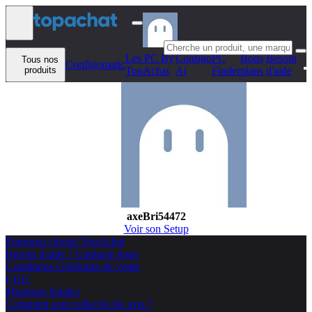
Aller au contenu
Les PC By
Configo
PC
Bons
Besoin
Tous nos
Configomatic
produits
TopAchat
Ai
Finder
plans
d'aide
axeBri54472
Voir son Setup
Pourquoi choisir TopAchat
Besoin d'aide ? Contacte nous
Conditions Générales de vente
CGU
Mentions légales
Comment sont collectés les avis ?