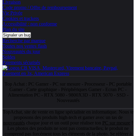
Livraison
Code promo / Offre de remboursement
Vie Privée
Cookies et trackers
Accessibilité : non conforme
Plan du site
Signaler un bug
Recherche par marque
Toutes nos ventes flash
Nouveautés du jour
Soldes
Paiements sécurisés
Top Achat :
PC Gamer
-
PC sur mesure
-
Processeur
-
PC portable
Gamer
-
Carte graphique
-
Périphériques Gamer
-
Ecran PC
-
Alimentation PC
-
RTX 5080
-
9800X3D
-
RTX 5070
-
SSD
-
Nouveautés
TopAchat, site de vente en ligne spécialiste en informatique. Nous te
proposons des produits high-tech et gamer avec un tas de
nouveautés
chaque jour et un outil pour réaliser ton
PC sur mesure
!
Les photos des produits ne sont pas contractuelles; le produit ne
comprend pas forcément tous les éléments de la photo. Se référer à