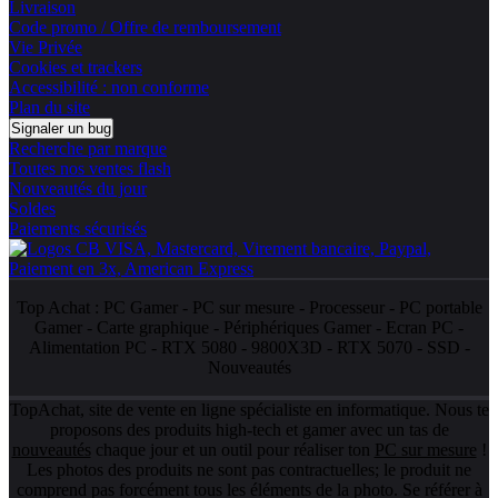
Livraison
Code promo / Offre de remboursement
Vie Privée
Cookies et trackers
Accessibilité : non conforme
Plan du site
Signaler un bug
Recherche par marque
Toutes nos ventes flash
Nouveautés du jour
Soldes
Paiements sécurisés
Top Achat :
PC Gamer
-
PC sur mesure
-
Processeur
-
PC portable
Gamer
-
Carte graphique
-
Périphériques Gamer
-
Ecran PC
-
Alimentation PC
-
RTX 5080
-
9800X3D
-
RTX 5070
-
SSD
-
Nouveautés
TopAchat, site de vente en ligne spécialiste en informatique. Nous te
proposons des produits high-tech et gamer avec un tas de
nouveautés
chaque jour et un outil pour réaliser ton
PC sur mesure
!
Les photos des produits ne sont pas contractuelles; le produit ne
comprend pas forcément tous les éléments de la photo. Se référer à