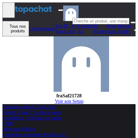
Aller au contenu
Les PC By
Configo
PC
Bons
Besoin
Tous nos
Configomatic
produits
TopAchat
Ai
Finder
plans
d'aide
fraSaf21728
Voir son Setup
Pourquoi choisir TopAchat
Besoin d'aide ? Contacte nous
Conditions Générales de vente
CGU
Mentions légales
Comment sont collectés les avis ?