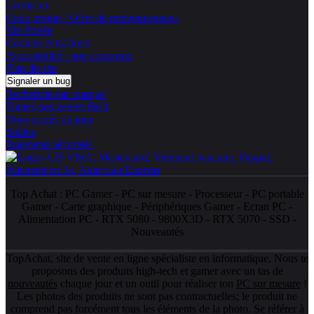
Livraison
Code promo / Offre de remboursement
Vie Privée
Cookies et trackers
Accessibilité : non conforme
Plan du site
Signaler un bug
Recherche par marque
Toutes nos ventes flash
Nouveautés du jour
Soldes
Paiements sécurisés
Top Achat :
PC Gamer
-
PC sur mesure
-
Processeur
-
PC portable
Gamer
-
Carte graphique
-
Périphériques Gamer
-
Ecran PC
-
Alimentation PC
-
RTX 5080
-
9800X3D
-
RTX 5070
-
SSD
-
Nouveautés
TopAchat, site de vente en ligne spécialiste en informatique. Nous te
proposons des produits high-tech et gamer avec un tas de
nouveautés
chaque jour et un outil pour réaliser ton
PC sur mesure
!
Les photos des produits ne sont pas contractuelles; le produit ne
comprend pas forcément tous les éléments de la photo. Se référer à