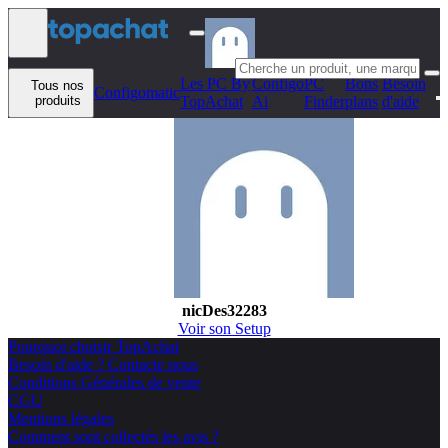
Aller au contenu
Les PC By
Configo
PC
Bons
Besoin
Tous nos
Configomatic
produits
TopAchat
Ai
Finder
plans
d'aide
nicDes32283
Voir son Setup
Pourquoi choisir TopAchat
Besoin d'aide ? Contacte nous
Conditions Générales de vente
CGU
Mentions légales
Comment sont collectés les avis ?