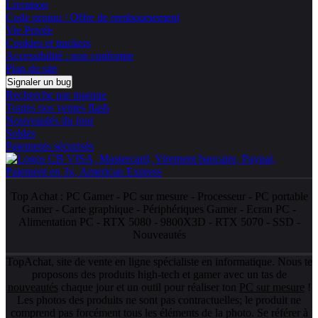
Livraison
Code promo / Offre de remboursement
Vie Privée
Cookies et trackers
Accessibilité : non conforme
Plan du site
Signaler un bug
Recherche par marque
Toutes nos ventes flash
Nouveautés du jour
Soldes
Paiements sécurisés
Top Achat :
PC Gamer
-
PC sur mesure
-
Processeur
-
PC portable
Gamer
-
Carte graphique
-
Périphériques Gamer
-
Ecran PC
-
Alimentation PC
-
RTX 5080
-
9800X3D
-
RTX 5070
-
SSD
-
Nouveautés
TopAchat, site de vente en ligne spécialiste en informatique. Nous te
proposons des produits high-tech et gamer avec un tas de
nouveautés
chaque jour et un outil pour réaliser ton
PC sur mesure
!
Les photos des produits ne sont pas contractuelles; le produit ne
comprend pas forcément tous les éléments de la photo. Se référer à