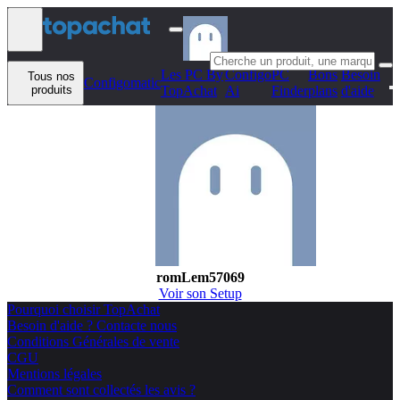
Aller au contenu
Les PC By
Configo
PC
Bons
Besoin
Tous nos
Configomatic
produits
TopAchat
Ai
Finder
plans
d'aide
romLem57069
Voir son Setup
Pourquoi choisir TopAchat
Besoin d'aide ? Contacte nous
Conditions Générales de vente
CGU
Mentions légales
Comment sont collectés les avis ?