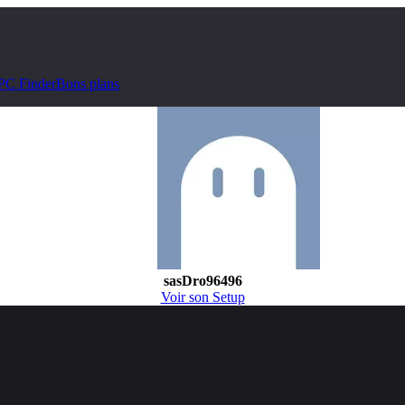
PC Finder
Bons plans
sasDro96496
Voir son Setup