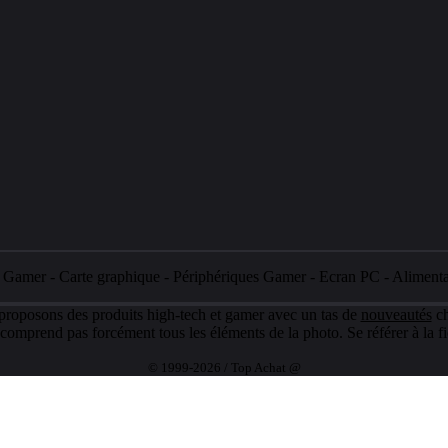
e Gamer
-
Carte graphique
-
Périphériques Gamer
-
Ecran PC
-
Aliment
 proposons des produits high-tech et gamer avec un tas de
nouveautés
ch
e comprend pas forcément tous les éléments de la photo. Se référer à la fi
© 1999-2026 / Top Achat @