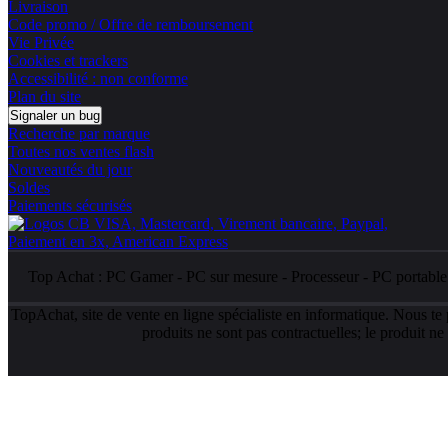
Livraison
Code promo / Offre de remboursement
Vie Privée
Cookies et trackers
Accessibilité : non conforme
Plan du site
Signaler un bug
Recherche par marque
Toutes nos ventes flash
Nouveautés du jour
Soldes
Paiements sécurisés
Top Achat :
PC Gamer
-
PC sur mesure
-
Processeur
-
PC portabl
TopAchat, site de vente en ligne spécialiste en informatique. Nous te
produits ne sont pas contractuelles; le produit n