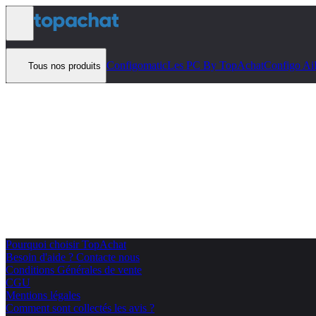
Aller au contenu
Configomatic
Les PC By TopAchat
Configo Ai
Tous nos produits
Pourquoi choisir TopAchat
Besoin d'aide ? Contacte nous
Conditions Générales de vente
CGU
Mentions légales
Comment sont collectés les avis ?