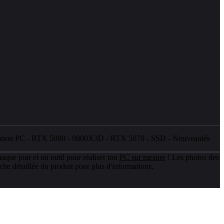
ation PC
-
RTX 5080
-
9800X3D
-
RTX 5070
-
SSD
-
Nouveautés
aque jour et un outil pour réaliser ton
PC sur mesure
! Les photos des
che détaillée du produit pour plus d'informations.