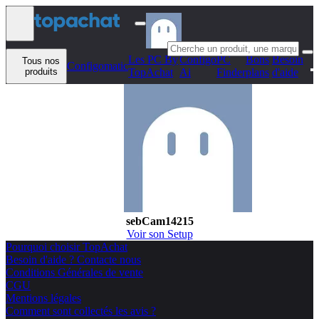
Aller au contenu
Les PC By
Configo
PC
Bons
Besoin
Tous nos
Configomatic
produits
TopAchat
Ai
Finder
plans
d'aide
sebCam14215
Voir son Setup
Pourquoi choisir TopAchat
Besoin d'aide ? Contacte nous
Conditions Générales de vente
CGU
Mentions légales
Comment sont collectés les avis ?