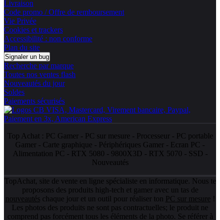
Livraison
Code promo / Offre de remboursement
Vie Privée
Cookies et trackers
Accessibilité : non conforme
Plan du site
Signaler un bug
Recherche par marque
Toutes nos ventes flash
Nouveautés du jour
Soldes
Paiements sécurisés
Top Achat :
PC Gamer
-
PC sur mesure
-
Processeur
-
PC portable
Gamer
-
Carte graphique
-
Périphériques Gamer
-
Ecran PC
-
Alimentation PC
-
RTX 5080
-
9800X3D
-
RTX 5070
-
SSD
-
Nouveautés
TopAchat, site de vente en ligne spécialiste en informatique. Nous te
proposons des produits high-tech et gamer avec un tas de
nouveautés
chaque jour et un outil pour réaliser ton
PC sur mesure
!
Les photos des produits ne sont pas contractuelles; le produit ne
comprend pas forcément tous les éléments de la photo. Se référer à