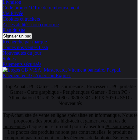
Livraison
Code promo / Offre de remboursement
Vie Privée
Cookies et trackers
Accessibilité : non conforme
Plan du site
Signaler un bug
Recherche par marque
Toutes nos ventes flash
Nouveautés du jour
Soldes
Paiements sécurisés
Top Achat :
PC Gamer
-
PC sur mesure
-
Processeur
-
PC portable
Gamer
-
Carte graphique
-
Périphériques Gamer
-
Ecran PC
-
Alimentation PC
-
RTX 5080
-
9800X3D
-
RTX 5070
-
SSD
-
Nouveautés
TopAchat, site de vente en ligne spécialiste en informatique. Nous te
proposons des produits high-tech et gamer avec un tas de
nouveautés
chaque jour et un outil pour réaliser ton
PC sur mesure
!
Les photos des produits ne sont pas contractuelles; le produit ne
comprend pas forcément tous les éléments de la photo. Se référer à