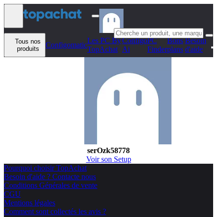
Aller au contenu
Les PC By
Configo
PC
Bons
Besoin
Tous nos
Configomatic
produits
TopAchat
Ai
Finder
plans
d'aide
serOzk58778
Voir son Setup
Pourquoi choisir TopAchat
Besoin d'aide ? Contacte nous
Conditions Générales de vente
CGU
Mentions légales
Comment sont collectés les avis ?