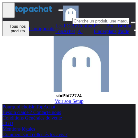
Aller au contenu
Les PC By
Configo
PC
Bons
Besoin
Tous nos
Configomatic
produits
TopAchat
Ai
Finder
plans
d'aide
stoPhi72724
Voir son Setup
Pourquoi choisir TopAchat
Besoin d'aide ? Contacte nous
Conditions Générales de vente
CGU
Mentions légales
Comment sont collectés les avis ?