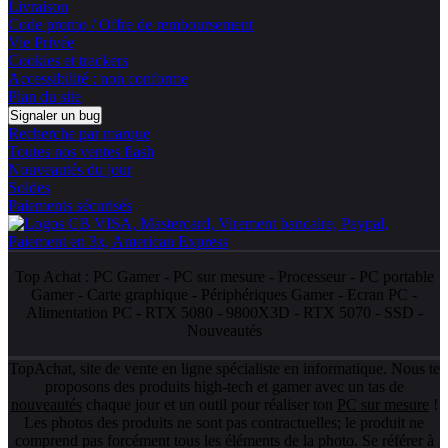
Livraison
Code promo / Offre de remboursement
Vie Privée
Cookies et trackers
Accessibilité : non conforme
Plan du site
Signaler un bug
Recherche par marque
Toutes nos ventes flash
Nouveautés du jour
Soldes
Paiements sécurisés
Top Achat :
PC Gamer
-
PC sur mesure
-
Processeur
-
PC portable
Gamer
-
Carte graphique
-
Périphériques Gamer
-
Ecran PC
-
Alimentation PC
-
RTX 5080
-
9800X3D
-
RTX 5070
-
SSD
-
Nouveautés
TopAchat, site de vente en ligne spécialiste en informatique. Nous te
proposons des produits high-tech et gamer avec un tas de
nouveautés
chaque jour et un outil pour réaliser ton
PC sur mesure
!
Les photos des produits ne sont pas contractuelles; le produit ne
comprend pas forcément tous les éléments de la photo. Se référer à