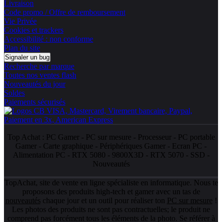
Livraison
Code promo / Offre de remboursement
Vie Privée
Cookies et trackers
Accessibilité : non conforme
Plan du site
Signaler un bug
Recherche par marque
Toutes nos ventes flash
Nouveautés du jour
Soldes
Paiements sécurisés
Top Achat :
PC Gamer
-
PC sur mesure
-
Processeur
-
PC portable
Gamer
-
Carte graphique
-
Périphériques Gamer
-
Ecran PC
-
Alimentation PC
-
RTX 5080
-
9800X3D
-
RTX 5070
-
SSD
-
Nouveautés
TopAchat, site de vente en ligne spécialiste en informatique. Nous te
proposons des produits high-tech et gamer avec un tas de
nouveautés
chaque jour et un outil pour réaliser ton
PC sur mesure
!
Les photos des produits ne sont pas contractuelles; le produit ne
comprend pas forcément tous les éléments de la photo. Se référer à