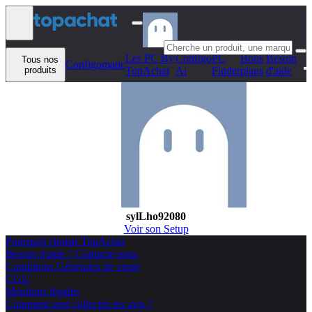
Aller au contenu
Les PC By
Configo
PC
Bons
Besoin
Tous nos
Configomatic
produits
TopAchat
Ai
Finder
plans
d'aide
sylLho92080
Voir son Setup
Pourquoi choisir TopAchat
Besoin d'aide ? Contacte nous
Conditions Générales de vente
CGU
Mentions légales
Comment sont collectés les avis ?