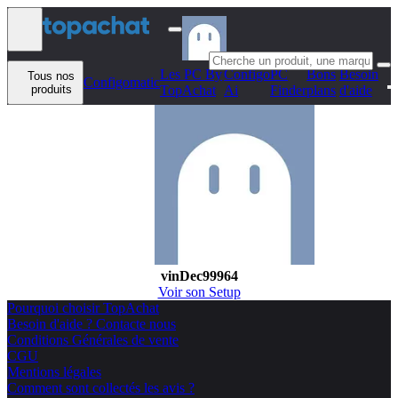
Aller au contenu
Les PC By
Configo
PC
Bons
Besoin
Tous nos
Configomatic
produits
TopAchat
Ai
Finder
plans
d'aide
vinDec99964
Voir son Setup
Pourquoi choisir TopAchat
Besoin d'aide ? Contacte nous
Conditions Générales de vente
CGU
Mentions légales
Comment sont collectés les avis ?