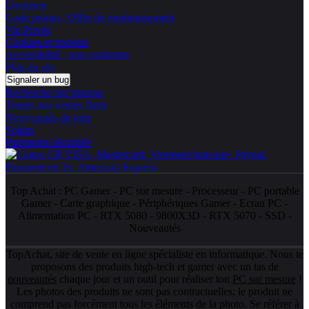
Livraison
Code promo / Offre de remboursement
Vie Privée
Cookies et trackers
Accessibilité : non conforme
Plan du site
Signaler un bug
Recherche par marque
Toutes nos ventes flash
Nouveautés du jour
Soldes
Paiements sécurisés
Top Achat :
PC Gamer
-
PC sur mesure
-
Processeur
-
PC portable
Gamer
-
Carte graphique
-
Périphériques Gamer
-
Ecran PC
-
Alimentation PC
-
RTX 5080
-
9800X3D
-
RTX 5070
-
SSD
-
Nouveautés
TopAchat, site de vente en ligne spécialiste en informatique. Nous te
proposons des produits high-tech et gamer avec un tas de
nouveautés
chaque jour et un outil pour réaliser ton
PC sur mesure
!
Les photos des produits ne sont pas contractuelles; le produit ne
comprend pas forcément tous les éléments de la photo. Se référer à