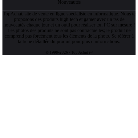
Nouveautés
TopAchat, site de vente en ligne spécialiste en informatique. Nous te
proposons des produits high-tech et gamer avec un tas de
nouveautés
chaque jour et un outil pour réaliser ton
PC sur mesure
!
Les photos des produits ne sont pas contractuelles; le produit ne
comprend pas forcément tous les éléments de la photo. Se référer à
la fiche détaillée du produit pour plus d'informations.
© 1999-2026 / Top Achat @