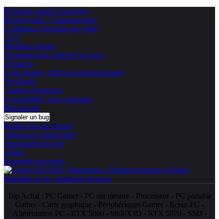
Pourquoi choisir TopAchat
Besoin d'aide ? Contacte nous
Conditions Générales de vente
CGU
Mentions légales
Comment sont collectés les avis ?
Livraison
Code promo / Offre de remboursement
Vie Privée
Cookies et trackers
Accessibilité : non conforme
Plan du site
Signaler un bug
Recherche par marque
Toutes nos ventes flash
Nouveautés du jour
Soldes
Paiements sécurisés
Top Achat :
PC Gamer
-
PC sur mesure
-
Processeur
-
PC portable
Gamer
-
Carte graphique
-
Périphériques Gamer
-
Ecran PC
-
Alimentation PC
-
RTX 5080
-
9800X3D
-
RTX 5070
-
SSD
-