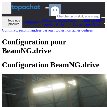
Aller au contenu
Les PC By
Configo
PC
Bons
Besoin
Tous nos
Configomatic
produits
TopAchat
Ai
Finder
plans
d'aide
Config PC recommandées par jeu : toutes nos fiches dédiées
Configuration pour
BeamNG.drive
Configuration BeamNG.drive