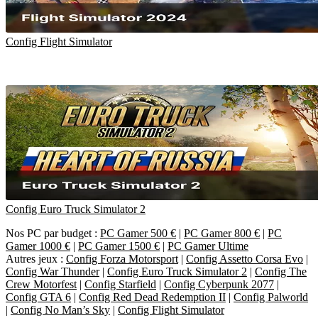
Config Flight Simulator
Config Euro Truck Simulator 2
Nos PC par budget :
PC Gamer 500 €
|
PC Gamer 800 €
|
PC
Gamer 1000 €
|
PC Gamer 1500 €
|
PC Gamer Ultime
Autres jeux :
Config Forza Motorsport
|
Config Assetto Corsa Evo
|
Config War Thunder
|
Config Euro Truck Simulator 2
|
Config The
Crew Motorfest
|
Config Starfield
|
Config Cyberpunk 2077
|
Config GTA 6
|
Config Red Dead Redemption II
|
Config Palworld
|
Config No Man’s Sky
|
Config Flight Simulator