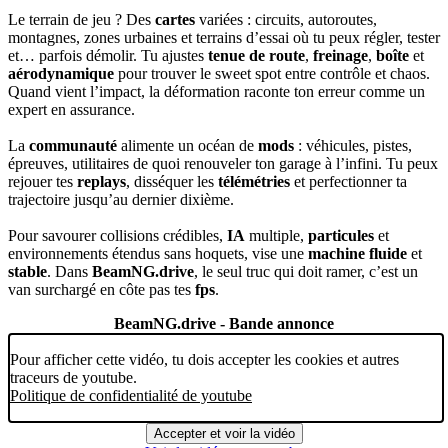
Le terrain de jeu ? Des
cartes
variées : circuits, autoroutes,
montagnes, zones urbaines et terrains d’essai où tu peux régler, tester
et… parfois démolir. Tu ajustes
tenue de route
,
freinage
,
boîte
et
aérodynamique
pour trouver le sweet spot entre contrôle et chaos.
Quand vient l’impact, la déformation raconte ton erreur comme un
expert en assurance.
La
communauté
alimente un océan de
mods
: véhicules, pistes,
épreuves, utilitaires de quoi renouveler ton garage à l’infini. Tu peux
rejouer tes
replays
, disséquer les
télémétries
et perfectionner ta
trajectoire jusqu’au dernier dixième.
Pour savourer collisions crédibles,
IA
multiple,
particules
et
environnements étendus sans hoquets, vise une
machine
fluide
et
stable
. Dans
BeamNG.drive
, le seul truc qui doit ramer, c’est un
van surchargé en côte pas tes
fps
.
BeamNG.drive - Bande annonce
Pour afficher cette vidéo, tu dois accepter les cookies et autres
traceurs de youtube.
Politique de confidentialité de youtube
Accepter et voir la vidéo