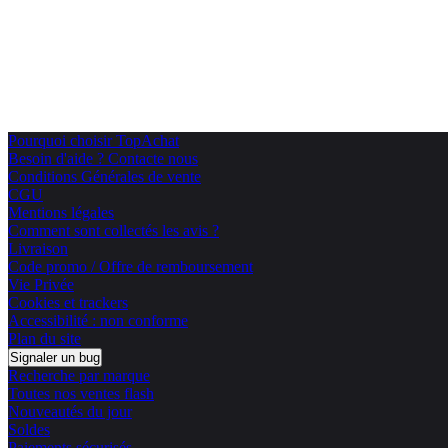
Pourquoi choisir TopAchat
Besoin d'aide ? Contacte nous
Conditions Générales de vente
CGU
Mentions légales
Comment sont collectés les avis ?
Livraison
Code promo / Offre de remboursement
Vie Privée
Cookies et trackers
Accessibilité : non conforme
Plan du site
Signaler un bug
Recherche par marque
Toutes nos ventes flash
Nouveautés du jour
Soldes
Paiements sécurisés