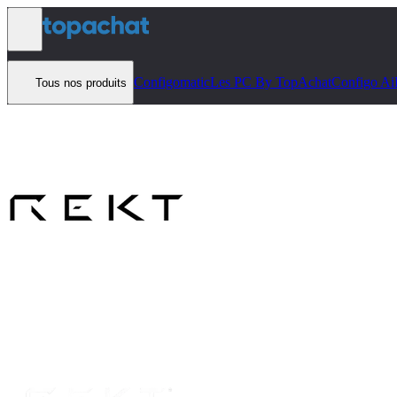
Aller au contenu
Configomatic
Les PC By TopAchat
Configo Ai
Tous nos produits