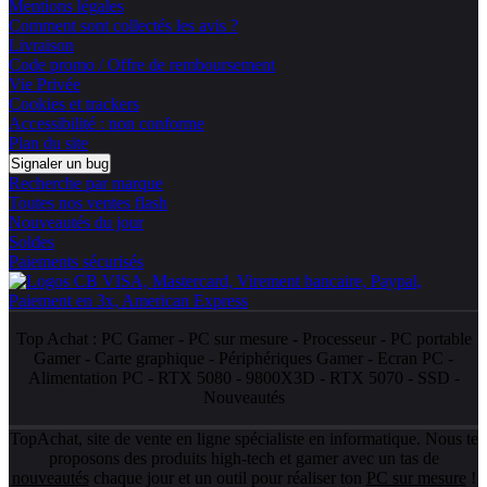
Mentions légales
Comment sont collectés les avis ?
Livraison
Code promo / Offre de remboursement
Vie Privée
Cookies et trackers
Accessibilité : non conforme
Plan du site
Signaler un bug
Recherche par marque
Toutes nos ventes flash
Nouveautés du jour
Soldes
Paiements sécurisés
Top Achat :
PC Gamer
-
PC sur mesure
-
Processeur
-
PC portable
Gamer
-
Carte graphique
-
Périphériques Gamer
-
Ecran PC
-
Alimentation PC
-
RTX 5080
-
9800X3D
-
RTX 5070
-
SSD
-
Nouveautés
TopAchat, site de vente en ligne spécialiste en informatique. Nous te
proposons des produits high-tech et gamer avec un tas de
nouveautés
chaque jour et un outil pour réaliser ton
PC sur mesure
!