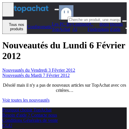
Aller au contenu
Les PC By
Configo
PC
Bons
Besoin
Tous nos
Configomatic
produits
TopAchat
Ai
Finder
plans
d'aide
Nouveautés du Lundi 6 Février
2012
Nouveautés du Vendredi 3 Février 2012
Nouveautés du Mardi 7 Février 2012
Désolé mais il n'y a pas de nouveaux articles sur TopAchat avec ces
critères…
Voir toutes les nouveautés
Pourquoi choisir TopAchat
Besoin d'aide ? Contacte nous
Conditions Générales de vente
CGU