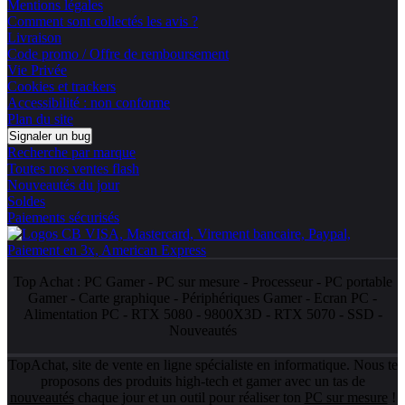
Mentions légales
Comment sont collectés les avis ?
Livraison
Code promo / Offre de remboursement
Vie Privée
Cookies et trackers
Accessibilité : non conforme
Plan du site
Signaler un bug
Recherche par marque
Toutes nos ventes flash
Nouveautés du jour
Soldes
Paiements sécurisés
Top Achat :
PC Gamer
-
PC sur mesure
-
Processeur
-
PC portable
Gamer
-
Carte graphique
-
Périphériques Gamer
-
Ecran PC
-
Alimentation PC
-
RTX 5080
-
9800X3D
-
RTX 5070
-
SSD
-
Nouveautés
TopAchat, site de vente en ligne spécialiste en informatique. Nous te
proposons des produits high-tech et gamer avec un tas de
nouveautés
chaque jour et un outil pour réaliser ton
PC sur mesure
!