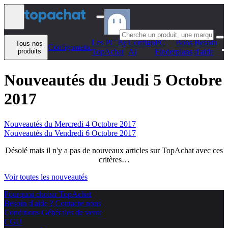
Aller au contenu
Les PC By
Configo
PC
Bons
Besoin
Tous nos
Configomatic
produits
TopAchat
Ai
Finder
plans
d'aide
Nouveautés du Jeudi 5 Octobre
2017
Nouveautés du Mercredi 4 Octobre 2017
Nouveautés du Vendredi 6 Octobre 2017
Désolé mais il n'y a pas de nouveaux articles sur TopAchat avec ces
critères…
Voir toutes les nouveautés
Pourquoi choisir TopAchat
Besoin d'aide ? Contacte nous
Conditions Générales de vente
CGU