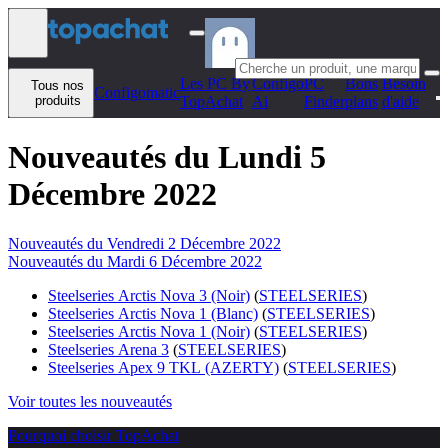
Aller au contenu
Les PC By
Configo
PC
Bons
Besoin
Tous nos
Configomatic
produits
TopAchat
Ai
Finder
plans
d'aide
Nouveautés du Lundi 5
Décembre 2022
Nouveautés du Vendredi 2 Décembre 2022
Nouveautés du Mardi 6 Décembre 2022
Steelseries Arctis Nova 3 (Noir)
(
STEELSERIES
)
Steelseries Arctis Nova 1 (Blanc)
(
STEELSERIES
)
Steelseries Arctis Nova 1 (Noir)
(
STEELSERIES
)
Steelseries Arena 3
(
STEELSERIES
)
Steelseries Apex 9 TKL (AZERTY)
(
STEELSERIES
)
Voir toutes les nouveautés
Pourquoi choisir TopAchat