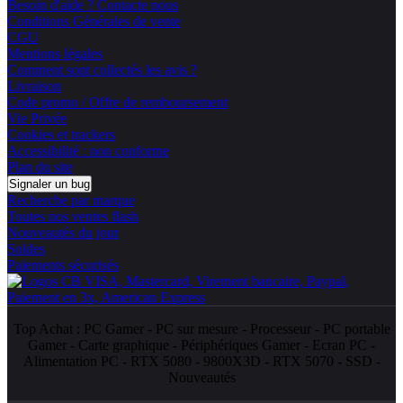
Besoin d'aide ? Contacte nous
Conditions Générales de vente
CGU
Mentions légales
Comment sont collectés les avis ?
Livraison
Code promo / Offre de remboursement
Vie Privée
Cookies et trackers
Accessibilité : non conforme
Plan du site
Signaler un bug
Recherche par marque
Toutes nos ventes flash
Nouveautés du jour
Soldes
Paiements sécurisés
Top Achat :
PC Gamer
-
PC sur mesure
-
Processeur
-
PC portable
Gamer
-
Carte graphique
-
Périphériques Gamer
-
Ecran PC
-
Alimentation PC
-
RTX 5080
-
9800X3D
-
RTX 5070
-
SSD
-
Nouveautés